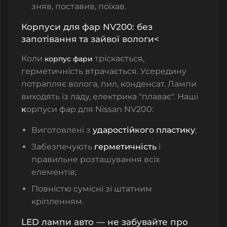
зняв, поставив, поїхав.
Корпуси для фар NV200: без
запотівання та зайвої вологи<
Коли
тріскається,
корпус фари
герметичність втрачається. Усередину
потрапляє волога, пил, конденсат. Лампи
виходять із ладу, електрика "плаває". Наші
к
орпуси фар для Nissan NV200
:
Виготовлені з
ударостійкого пластику
;
Забезпечують
герметичність
і
правильне розташування всіх
елементів;
Повністю сумісні зі штатним
кріпленням.
LED лампи авто — не забувайте про