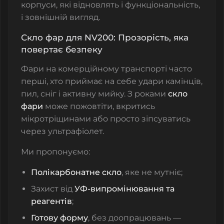
корпуси
, які відновлять і функціональність,
і зовнішній вигляд.
Скло фар для NV200: Прозорість, яка
повертає безпеку
Фари на комерційному транспорті часто
перші, хто приймає на себе удари камінців,
пил, сніг і активну мийку. З роками
скло
фари
може пожовтіти, вкритись
мікротріщинами або просто зіпсуватись
через ультрафіолет.
Ми пропонуємо:
Полікарбонатне скло
, яке не мутніє;
Захист від
УФ-випромінювання та
реагентів
;
Готову форму
, без доопрацювань —