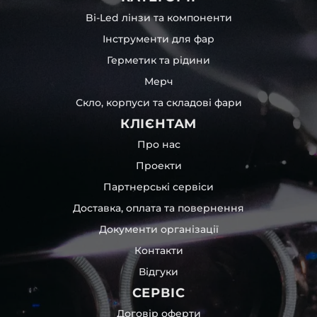
Bi-Led лінзи та компоненти
Інструменти для фар
Герметик та рідини
Мерч
Скло, корпуси та складові фари
КЛІЄНТАМ
Про нас
Проекти
Партнерські сервіси
Доставка, оплата та повернення
Документи організації
Контакти
Відгуки
СЕРВІС
Договір оферти