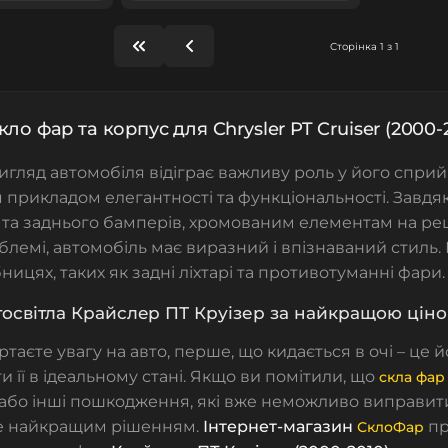
Сторінка 1 з 1
кло фар та корпус для Chrysler PT Cruiser (2000-
гляд автомобіля відіграє важливу роль у його сприйнят
прикладом елегантності та функціональності. Завд
та заднього бамперів, хромованим елементам на реші
блемі, автомобіль має виразний і впізнаваний стиль.
бницях, таких як задні ліхтарі та противотуманні фари.
тосвітла Крайcлeр ПТ Круізер за найкращою ціно
таєте увагу на авто, перше, що кидається в очі – це 
и її в ідеальному стані. Якщо ви помітили, що
скла фар
або інші пошкодження, які вже неможливо виправит
не найкращим рішенням.
Інтернет-магазин
пр
СклоФар