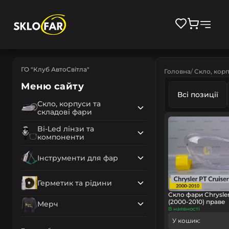
ГО "Клуб АвтоСвітла"
Головна
Скло, корп
Меню сайту
Всі позиції
Скло, корпуси та
складові фари
Bi-Led лінзи та
компоненти
Інструменти для фар
Герметик та рідини
Скло фари Chrysler
(2000-2010) праве
Мерч
В наявності
У кошик: