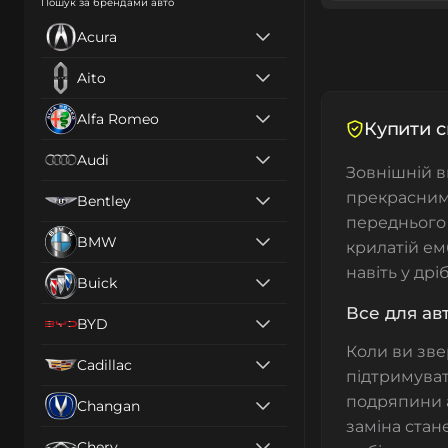
Пошук за брендами авто
Acura
Aito
Alfa Romeo
Купити с
Audi
Зовнішній ви
прекрасним 
Bentley
переднього 
BMW
крилатій ем
навіть у дрі
Buick
Все для ав
BYD
Коли ви звер
Cadillac
підтримуват
подряпини 
Changan
заміна ста
Chery