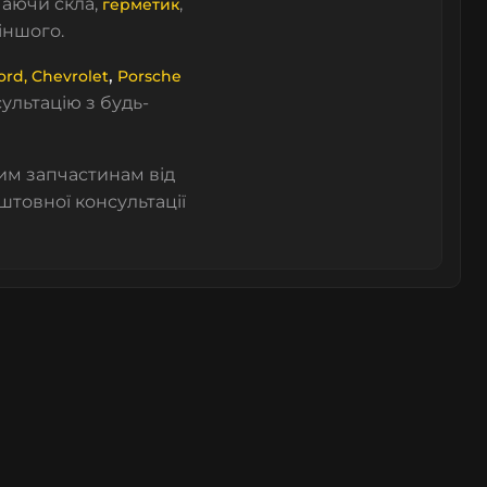
аючи скла,
,
герметик
 іншого.
,
ord,
Chevrolet
Porsche
ультацію з будь-
им запчастинам від
овної консультації