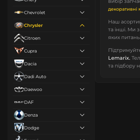
вибір запча
декоративні 
Chevrolet
Наш асорти
Chrysler
та інші.
Ми з
яких питань
Citroen
Підтримуйте
Cupra
Lemarix.
Тел
Dacia
та підбору 
Dadi Auto
Daewoo
DAF
Denza
Dodge