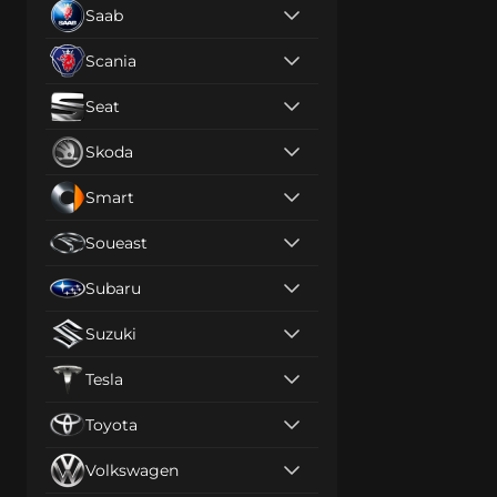
Saab
Scania
Seat
Skoda
Smart
Soueast
Subaru
Suzuki
Tesla
Toyota
Volkswagen