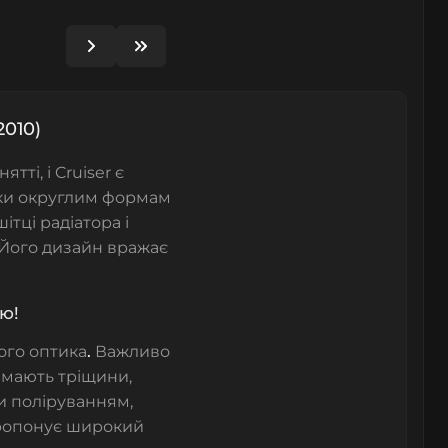
2010)
ті, і Cruiser є
яки округлим формам
тці радіатора і
 Його дизайн вражає
ю!
його оптика
.
Важливо
мають тріщини,
и поліруванням,
опонує широкий