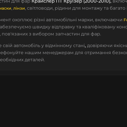
стин для фар
Крайcлeр ПТ Круізер (2000-2010)
,
включ
,
, світловоди, рідини для монтажу та багато
маски
лінзи
мент охоплює різні автомобільні марки, включаючи
F
абезпечуємо швидку відправку та кваліфіковану конс
, пов'язаних з вибором запчастин для фар.
 свій автомобіль у відмінному стані
,
довіряючи якісн
ефонуйте нашим менеджерам для отримання безкошт
необхідних деталей.