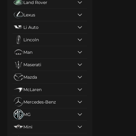
Land Rover
Lexus
Li Auto
Lincoln
Man
Maserati
Mazda
McLaren
Mercedes-Benz
MG
Mini