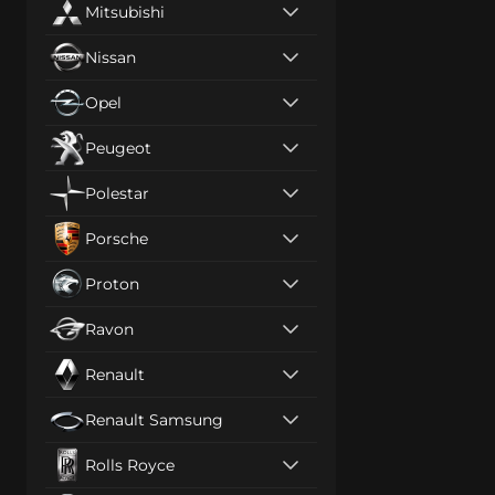
Mitsubishi
Nissan
Opel
Peugeot
Polestar
Porsche
Proton
Ravon
Renault
Renault Samsung
Rolls Royce