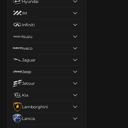
Hyundai
IM
Infiniti
Isuzu
Iveco
Jaguar
Jeep
Jetour
Kia
Lamborghini
Lancia