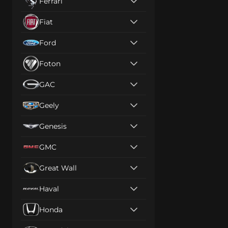
Ferrari
Fiat
Ford
Foton
GAC
Geely
Genesis
GMC
Great Wall
Haval
Honda