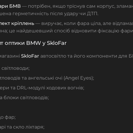
ари БМВ
— потрібен, якщо тріснув сам корпус, злама
ена герметичність після удару чи ДТП.
ект кріплень
— виручає, коли фара ціла, але відлам
на; це найдешевший спосіб відновити фіксацію фари
т оптики BMW у SkloFar
магазині
SkloFar
автосвітло та його компоненти для 
і світловоди;
тловодів та ангельські очі (Angel Eyes);
ри та DRL-модулі ходових вогнів;
а блоки світловодів;
о фар;
арі та скло ліхтаря;