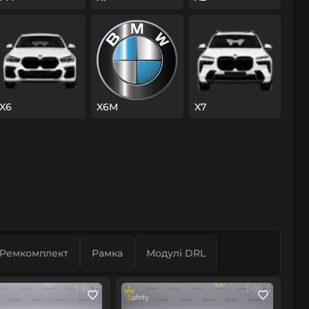
X6
X6M
X7
Ремкомплект
Рамка
Модулі DRL