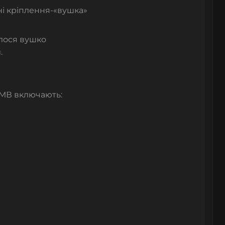
ні кріплення-«вушка»
алося вушко
.
БМВ включають: