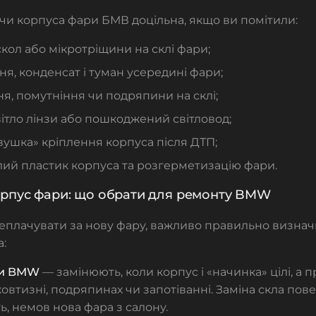
 чи корпуса фари БМВ доцільна, якщо ви помітили:
скол або мікротріщини на склі фари;
ня, конденсат і туман усередині фари;
я, помутніння чи подряпини на склі;
ітло лінзи або пошкоджений світловод;
вушка» кріплення корпуса після ДТП;
лий пластик корпуса та розгерметизацію фари.
орпус фари: що обрати для ремонту BMW
плачувати за нову фару, важливо правильно визначи
:
ри BMW
— замінюють, коли корпус і «начинка» цілі, а
жовтизні, подряпинах чи запотіванні. Заміна скла пов
ь, немов нова фара з салону.