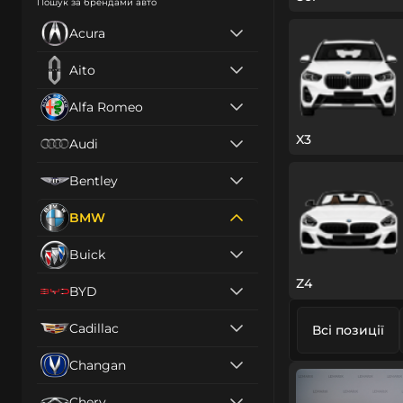
Пошук за брендами авто
Acura
Aito
Alfa Romeo
X3
Audi
Bentley
BMW
Buick
Z4
BYD
Cadillac
Всі позиції
Changan
Chery