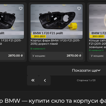
F20 F21 (2011-
Корпус фари BMW 1 F20 F21 (2011-
Кільце сві
ий
2015) дорест лівий
F21 (2011-2
зовнішнє an
В наявності
В наявності
2870.00 ₴
2870.00 ₴
У кошик:
У кошик:
Показати ще
Сторінка 1 з 131
р BMW — купити скло та корпуси ф