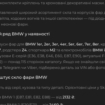
комплекти кріплень та хромовані декоративні маски.
тавлений широкий асортимент скла та корпусів фар 
ітла, ходових вогнів та іншої світлотехніки — під діодн
а неонові фари.
 ряд BMW у наявності
пуси фар для
BMW 1er, 2er, 3er, 4er, 5er, 6er, 7er, 8er
, 
7
, родстера
Z4
, спорткара
M2
та електромобілів
BMW i
ови E-серій (E36, E38, E46, E60, E87, E90), актуальні F- 
32) — понад 115 сторінок каталогу. Якщо не знайшли св
 Telegram чи Viber, підберемо деталь за VIN або фото
оштує скло фари BMW
ь від серії, кузова та типу деталі. Орієнтовні ціни у Sk
 BMW 1 (E87, E81, E82, E88) — від
2132 ₴
;
ри BMW 1 (F20/F21) — від
2460 ₴
;