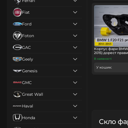
Ferrari
Fiat
Ford
Foton
GAC
Корпус фари BMW 1 
2015) дорест прав
Geely
В наявності
У кошик:
Genesis
GMC
Great Wall
Haval
Honda
Скло фа