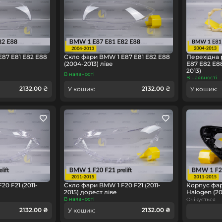
87 E81 E82 E88
Скло фари BMW 1 E87 E81 E82 E88
Перехідна 
(2004-2013) ліве
E87 E82 E8
2013)
В наявності
В наявності
2132.00 ₴
2132.00 ₴
У кошик:
У кошик:
0 F21 (2011-
Скло фари BMW 1 F20 F21 (2011-
Корпус фар
2015) дорест ліве
Halogen (20
В наявності
Очікується
2132.00 ₴
2132.00 ₴
У кошик: