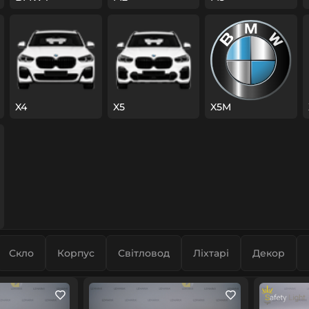
X4
X5
X5M
Скло
Корпус
Світловод
Ліхтарі
Декор