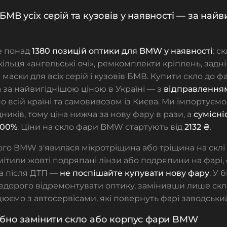
БМВ усіх серій та кузовів у наявності — за най
е понад
1380 позицій оптики для BMW у наявності
: с
кільця «ангельські очі», ремкомплекти кріплень, задні 
 маски для всіх серій і кузовів БМВ. Купити скло до
за найвигіднішою ціною в Україні — з
відправленням
о всій країні та самовивозом із Києва. Ми імпортуєм
ників, тому ціна нижча за нову фару в рази, а
сумісні
100%
. Ціни на скло фари BMW стартують від
2132 ₴
.
го BMW з'явилася мікротріщина або тріщина на склі 
омітили жовті подряпані лінзи або подряпини на фарі,
а після ДТП —
не поспішайте купувати нову фару
. У 
едорого відремонтувати оптику, замінивши лише скл
юємо з автосервісами, які повернуть фарі заводськи
ібно замінити скло або корпус фари BMW