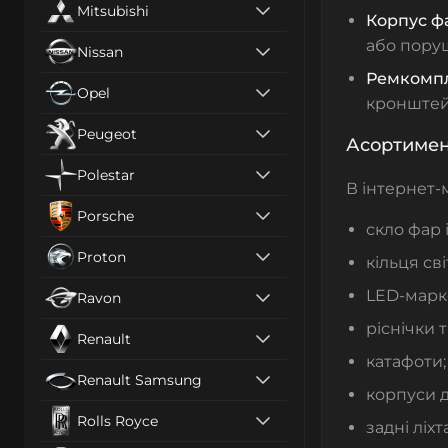
Mitsubishi
Корпус ф
або поруш
Nissan
Ремкомпл
Opel
кронштей
Peugeot
Асортимен
Polestar
В інтернет-
Porsche
скло фар 
Proton
кільця сві
LED-марке
Ravon
ріснічки т
Renault
катафоти;
Renault Samsung
корпуси д
Rolls Royce
задні ліхт