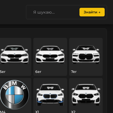
Знайти →
5er
6er
7er
M4
X1
X2