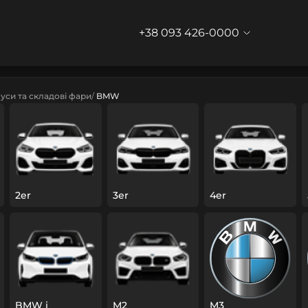
+38 093 426-0000
уси та складові фари
BMW
2er
3er
4er
BMW i
M2
M3