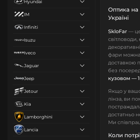
Hyundai
Оптика на 
IM
Україні
Infiniti
SkloFar
— ц
світловоди, 
Isuzu
декоративні
Iveco
фари можна 
доставкою п
Jaguar
без посеред
кузовом — 
Jeep
Якщо у вашо
Jetour
лінза, ви п
Kia
постраждал
достатньо н
Lamborghini
Ми співпрац
Lancia
Коли потр