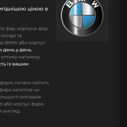
вигіднішою ціною в
кло фар, корпуси фар,
ліхтарі та
 фар BMW або корпус
 день у день
,
о оптику напряму,
сть із вашим
фари, погано світить
 фара запотіла чи
більшості випадків
о або корпус фари.
й вигляд.