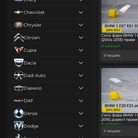
Chevrolet
Chrysler
Скло фари BMW 1 E
Citroen
(2004-2013) праве
В наявності
Cupra
У кошик:
Dacia
Dadi Auto
Daewoo
DAF
Denza
Скло фари BMW 1 F2
2015) дорест праве
В наявності
Dodge
У кошик: