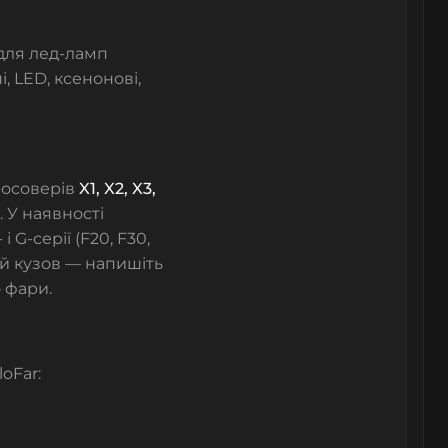
для лед-ламп
і, LED, ксенонові,
кросоверів
X1, X2, X3,
. У наявності
і G-серії (F20, F30,
ій кузов — напишіть
 фари.
loFar: