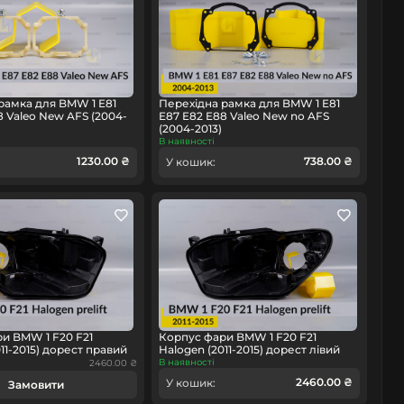
рамка для BMW 1 E81
Перехідна рамка для BMW 1 E81
8 Valeo New AFS (2004-
E87 E82 E88 Valeo New no AFS
(2004-2013)
В наявності
1230.00 ₴
738.00 ₴
У кошик:
и BMW 1 F20 F21
Корпус фари BMW 1 F20 F21
11-2015) дорест правий
Halogen (2011-2015) дорест лівий
В наявності
2460.00 ₴
2460.00 ₴
У кошик:
Замовити