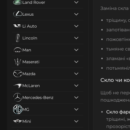
Land Rover
Заміна скла
Lexus
тріщину, 
Li Auto
запотіван
Lincoln
пожовтінн
тьмяне св
Man
зламані «
Maserati
потьмяні
Mazda
Скло чи к
McLaren
Щоб не пере
Mercedes-Benz
пошкоджена
MG
Скло фа
тріщині, 
Mini
прозоріст