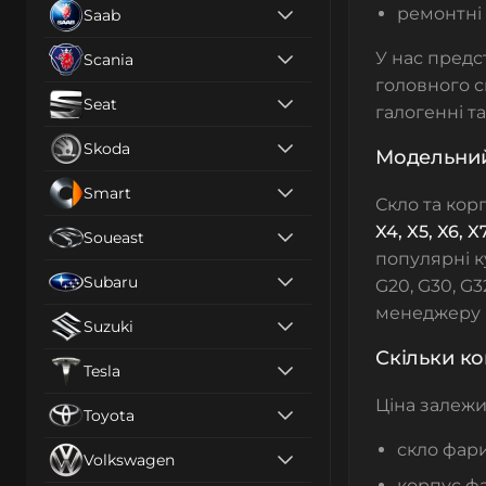
ремонтні 
Saab
У нас предс
Scania
головного св
Seat
галогенні т
Skoda
Модельний
Smart
Скло та кор
X4, X5, X6, X
Soueast
популярні куз
Subaru
G20, G30, G
менеджеру в
Suzuki
Скільки к
Tesla
Ціна залежит
Toyota
скло фари
Volkswagen
корпус фа