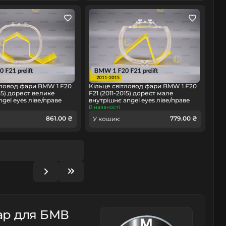
тловод фари BMW 1 F20
Кільце світловод фари BMW 1 F20
015) дорест велике
F21 (2011-2015) дорест мале
gel eyes ліве/праве
внутрішнє angel eyes ліве/праве
В наявності
861.00 ₴
779.00 ₴
У кошик:
ар для БМВ