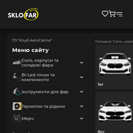
ГО "Клуб АвтоСвітла"
Головна
Скло, корп
Меню сайту
Скло, корпуси та
складові фари
Bi-Led лінзи та
компоненти
1er
Інструменти для фар
Герметик та рідини
Мерч
8er