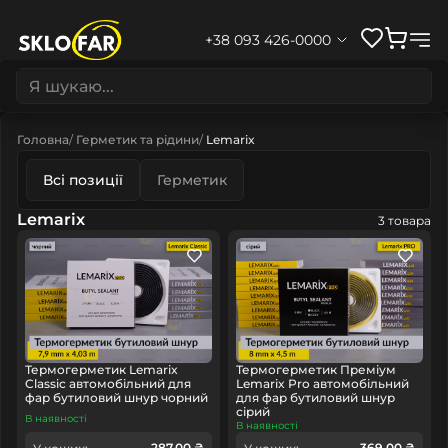
+38 093 426-0000
Головна
Герметик та рідини
Lemarix
Всі позиції
Герметик
Lemarix
3 товара
Термогерметик Lemarix
Термогерметик Преміум
Classic автомобільний для
Lemarix Pro автомобільний
фар бутиловий шнур чорний
для фар бутиловий шнур
сірий
В наявності
В наявності
287.00 ₴
369.00 ₴