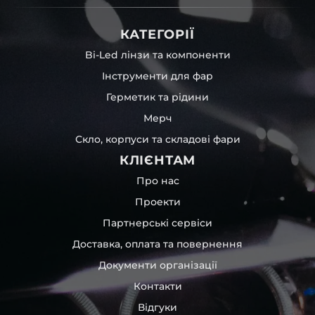
КАТЕГОРІЇ
Bi-Led лінзи та компоненти
Інструменти для фар
Герметик та рідини
Мерч
Скло, корпуси та складові фари
КЛІЄНТАМ
Про нас
Проекти
Партнерські сервіси
Доставка, оплата та повернення
Документи організації
Контакти
Відгуки