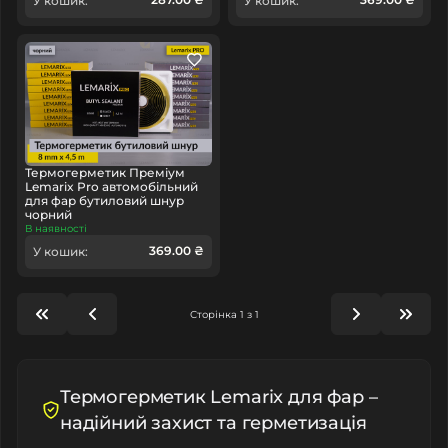
У кошик:
У кошик:
Термогерметик Преміум
Lemarix Pro автомобільний
для фар бутиловий шнур
чорний
В наявності
369.00 ₴
У кошик:
Сторінка 1 з 1
Термогерметик Lemarix для фар –
надійний захист та герметизація