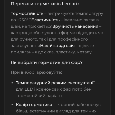
Переваги герметиків Lemarix
Термостійкість
– витримують температуру
до +250°C
Еластичність
– ідеально лягає в
шви, не тріскається
Зручність нанесення
–
картридж або рулонна форма підходить як
для ручного, так і для професійного
застосування
Надійна адгезія
– щільне
прилягання до скла, пластику, металу
Як вибрати герметик для фар?
При виборі враховуйте:
Температурний режим експлуатації
—
для LED і ксенонових фар потрібен
термостійкий варіант;
Колір герметика
— чорний забезпечує
більш естетичний вигляд для темних