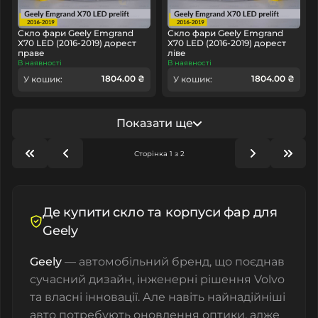
Скло фари Geely Emgrand
Скло фари Geely Emgrand
X70 LED (2016-2019) дорест
X70 LED (2016-2019) дорест
праве
ліве
В наявності
В наявності
1804.00 ₴
1804.00 ₴
У кошик:
У кошик:
Показати ще
Сторінка 1 з 2
Де купити скло та корпуси фар для
Geely
Geely
— автомобільний бренд, що поєднав
сучасний дизайн, інженерні рішення Volvo
та власні інновації. Але навіть найнадійніші
авто потребують оновлення оптики, адже