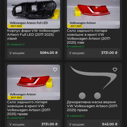
Корпус фари VW Volkswagen
Скло заднього ліхтаря
Arteon Full LED (2017-2025)
зовнішнє в крилі VW
лівий
Volkswagen Arteon (2017-
2025) ліве
В наявності
В наявності
5084.00 ₴
3731.00 ₴
У кошик:
У кошик:
Скло заднього ліхтаря
Декоративна маска верхня
зовнішнє в крилі VW
VW Volkswagen Arteon (2017-
Volkswagen Arteon (2017-
2025) права
2025) праве
В наявності
В наявності
3731.00 ₴
943.00 ₴
У кошик:
У кошик: