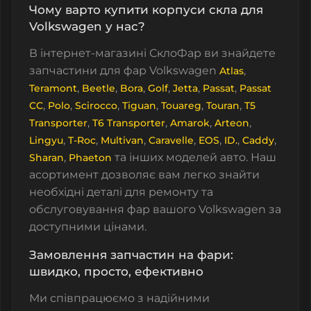
Чому варто купити корпуси скла для
Volkswagen у нас?
В інтернет-магазині СклоФар ви знайдете
запчастини для фар Volkswagen
,
Atlas
,
,
,
,
,
,
Teramont
Beetle
Bora
Golf
Jetta
Passat
Passat
,
,
,
,
,
,
CC
Polo
Scirocco
Tiguan
Touareg
Touran
T5
,
,
,
,
Transporter
T6 Transporter
Amarok
Arteon
,
,
,
,
,
,
,
Lingyu
T-Roc
Multivan
Caravelle
EOS
ID.
Caddy
,
та інших моделей авто. Наш
Sharan
Phaeton
асортимент дозволяє вам легко знайти
необхідні деталі для ремонту та
обслуговування фар вашого Volkswagen за
доступними цінами.
Замовлення запчастин на фари:
швидко, просто, ефективно
Ми співпрацюємо з надійними