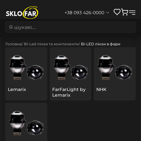
+38 093 426-0000
Головна
Bi-Led лінзи та компоненти
Bi-LED лінзи в фари
Lemarix
FarFarLight by
NHK
Lemarix