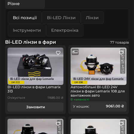
Різне
Всі позиції
Bi-LED Лінзи
Лінзи
Інструменти
Електроніка
Bi-LED лінзи в фари
77 товарів
BI-LED лінзи в фари Lemarix
Автомобільні BI-LED 24V
313
лінзи в фари Lemarix 108 для
вантажних авто
Очікується
11685.00 ₴
В наявності
9061.00 ₴
У кошик:
Замовити