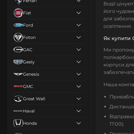
Ferrari
Водії ціную
його чудови
Fiat
для забезпе
Ford
освітлення.
Foton
Як купити 
GAC
Ми пропон
полікарбона
Geely
корпуси дл
забезпечать
Genesis
Наша компан
GMC
Приваблив
Great Wall
Дистанцій
Haval
Відправка
Honda
17:00);
Розрахун