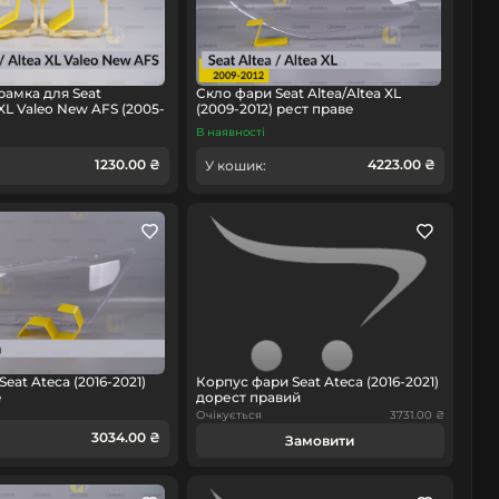
рамка для Seat
Скло фари Seat Altea/Altea XL
 XL Valeo New AFS (2005-
(2009-2012) рест праве
В наявності
1230.00 ₴
4223.00 ₴
У кошик:
eat Ateca (2016-2021)
Корпус фари Seat Ateca (2016-2021)
е
дорест правий
Очікується
3731.00 ₴
3034.00 ₴
Замовити