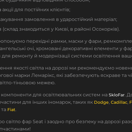
 акції для постійних клієнтів;
акування замовлення в ударостійкий матеріал;
 (склад знаходиться у Києві, в районі Осокорків).
опонуємо перехідні рамки, маски у фари,
ремкомпле
ангельські очі
,
хромовані декоративні елементи у ф
для ремонту й модернізації системи освітлення ваш
ння якості світла на дорозі ми рекомендуємо новен
ргової марки Лемарікс
, які забезпечують яскраве та ч
вітло-тіньовою межею.
 компоненти для освітлювальних систем на
. Д
SkloFar
пчастини для інших іномарок, таких як
,
,
Dodge
Cadillac
F
та
.
Fiat
о світло фар Seat і заодно про безпеку на дорозі ра
апчастинами!