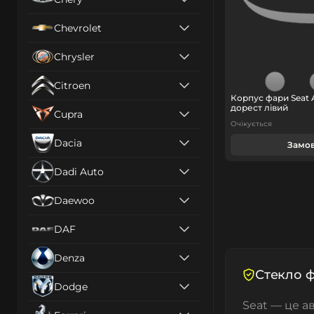
Chevrolet
Chrysler
Citroen
Корпус фари Seat A
дорест лівий
Cupra
Очікується
Dacia
Замо
Dadi Auto
Daewoo
DAF
Denza
Стекло ф
Dodge
Seat — це а