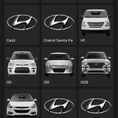
Getz
Grand Santa Fe
H1
i10
i30
IX25