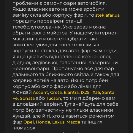
проблеми є ремонт фари автомобіля.
Якщо власник авто не може зробити
заміну скла або корпусу фари, то
steklafar.ua
порадить перевірені станції
техобслуговування. Уже зараз можна
обрати свого майстра. У нашому інтернет-
магазині ви можете підібрати такі
комплектуючі для світлотехніки, як
корпуси та стекла для авто фар. Вам сюди,
якщо цікавить відновлення ксенонової,
діодної, ледівської, галогенної, лазерної чи
неонової фари. Пропонуємо все для фар
дальнього та ближнього світла, а також для
ходових вогнів на авто. Якщо потрібен
корпус або скло фари або лінзи для
Хюндай
,
,
,
,
,
Accent
Creta
Elantra
IX25
IX35
Santa
,
або
, то ми підберемо вам
Fe
Sonata
Tucson
відповідний варіант. Тут знайдуть для себе
потрібну запчастину не тільки власники
Хундай, але й ті, хто цікавиться ремонтом
фар
,
,
,
та інших
Opel
Honda
Lexus
Mazda
іномарок.