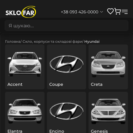
+38 093 426-0000
Головна
Скло, корпуси та складові фари
Hyundai
Accent
Coupe
Creta
Elantra
Encino
Genesis