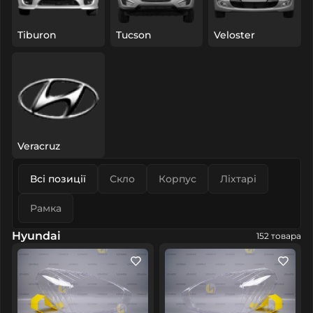
Tiburon
Tucson
Veloster
Veracruz
Всі позиції
Скло
Корпус
Ліхтарі
Рамка
Hyundai
152 товара