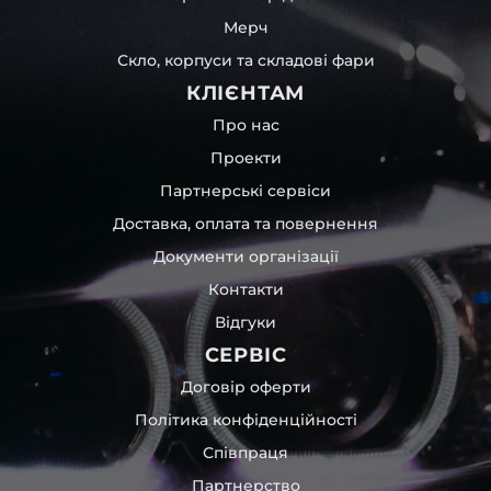
Мерч
Скло, корпуси та складові фари
КЛІЄНТАМ
Про нас
Проекти
Партнерські сервіси
Доставка, оплата та повернення
Документи організації
Контакти
Відгуки
СЕРВІС
Договір оферти
Політика конфіденційності
Співпраця
Партнерство