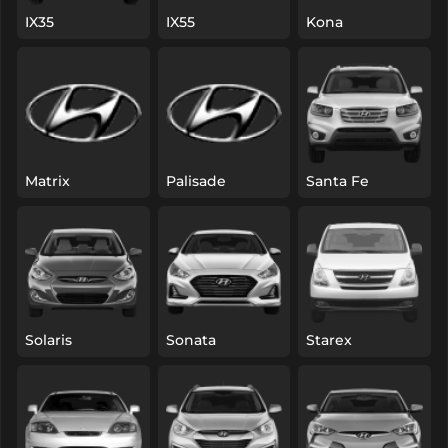
IX35
IX55
Kona
Matrix
Palisade
Santa Fe
Solaris
Sonata
Starex