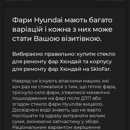
Фари Hyundai мають багато
варіацій і кожна з них може
стати Вашою візитівкою.
Вибираємо правильно: купити стекло
для ремонту фар Хюндай та корпусу
для ремонту фар Хюндай на SkloFar.
Навряд чи існують власники машин, які
хоч раз не стикалися з тим, що пітніє фара,
тріснуло скло фари, з'явилися механічні
пошкодження на фарі після ДТП або
згодом стекло фари Hyundai вицвіло.
Досвідчені водії знають, що не варто
поспішати та одразу витрачати великі
суми, змінюючи запчастину у зборі.
Раціональним варіантом вирішення