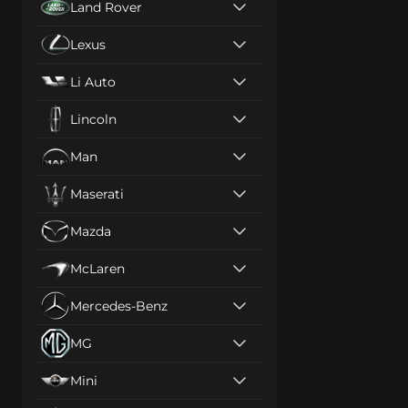
Land Rover
Lexus
Li Auto
Lincoln
Man
Maserati
Mazda
McLaren
Mercedes-Benz
MG
Mini