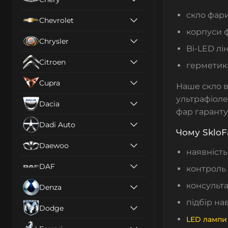
скло фари
Chevrolet
корпуси 
Chrysler
Bi-LED лін
Citroen
герметики
Cupra
Наше скло в
ультрафіоле
Dacia
фар гаранту
Dadi Auto
Чому SkloF
Daewoo
наявність
DAF
контроль 
консульта
Denza
підбір на
Dodge
LED лампи