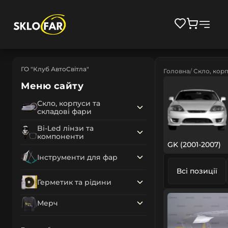
ГО "Клуб АвтоСвітла"
Головна
Скло, корп
Меню сайту
Скло, корпуси та
складові фари
Bi-Led лінзи та
компоненти
GK (2001-2007)
Інструменти для фар
Всі позиції
Герметик та рідини
Мерч