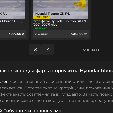
 Tiburon GK F/L
Скло фари Hyundai Tiburon GK F/L
(2001-2007) ліве
В наявності
4059.00 ₴
4059.00 ₴
У кошик:
Сторінка 1 з 1
льне скло для фар та корпуси на Hyundai Tibur
uron
має впізнаваний агресивний стиль, але зі старі
рачається. Потерте скло, мікротріщини, пожовтіння 
фективність освітлення та вигляд авто. Замість повно
 оновити саме скло та корпус — це швидше, доступні
й Тибурон
ми пропонуємо: