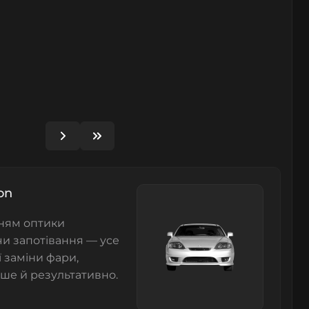
on
нням оптики
чи запотівання — усе
ї заміни фари,
ше й результативно.