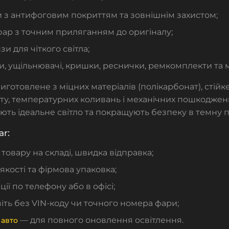
 з антифоговим покриттям та зовнішнім захистом;
фар з точним приляганням до оригіналу;
зи для чіткого світла;
, ущільнювачі, кришки, реснички, ремкомплекти та м
иготовлене з міцних матеріалів (полікарбонат), стійк
ту, температурних коливань і механічних пошкоджень. 
ють ідеальне світло та покращують безпеку в темну 
ar:
 товару на складі, швидка відправка;
якості та фірмова упаковка;
ції по телефону або в офісі;
віть без VIN-коду чи точного номера фари;
— для повного оновлення освітлення.
 авто