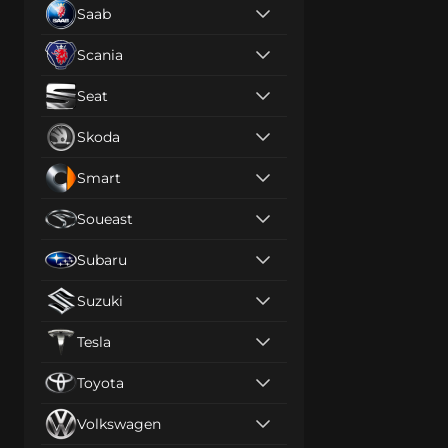
Saab
Scania
Seat
Skoda
Smart
Soueast
Subaru
Suzuki
Tesla
Toyota
Volkswagen