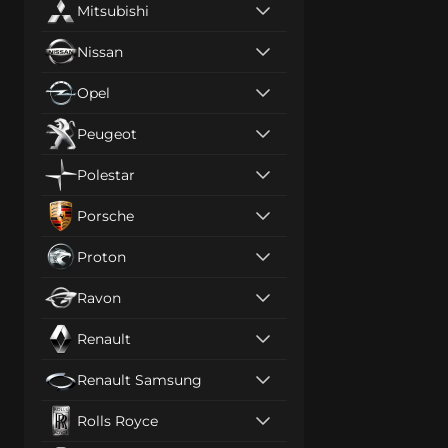
Mitsubishi
Nissan
Opel
Peugeot
Polestar
Porsche
Proton
Ravon
Renault
Renault Samsung
Rolls Royce