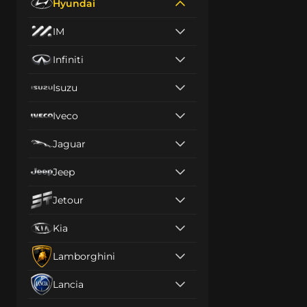
Hyundai
IM
Infiniti
Isuzu
Iveco
Jaguar
Jeep
Jetour
Kia
Lamborghini
Lancia