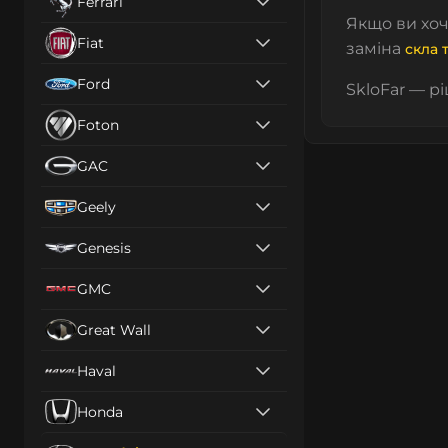
Ferrari
Якщо ви хоч
Fiat
заміна
скла 
Ford
SkloFar — р
Foton
GAC
Geely
Genesis
GMC
Great Wall
Haval
Honda