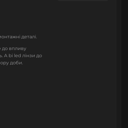
онтажні деталі.
е до впливу
А bi led лінзи до
пору доби.