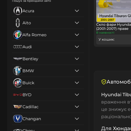
Пошук за брендами авто
Acura
Aito
Скло фари Hyundai
(2001-2007) праве
В наявності
Alfa Romeo
У кошик:
Audi
Bentley
BMW
Автомобі
Buick
Hyundai Tib
BYD
враження вт
Cadillac
це знижує е
раціонально
Changan
Для
Хюнда
Chery