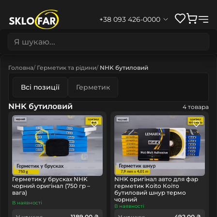
+38 093 426-0000
Головна
Герметик та рідини
NHK бутиловий
Всі позиції
Герметик
NHK бутиловий
4 товара
Герметик у брусках NHK
NHK оригінал авто для фар
чорний оригінал (750 гр –
герметик Koito Коіто
вага)
бутиловий шнур термо
чорний
В наявності
В наявності
1189.00 ₴
492.00 ₴