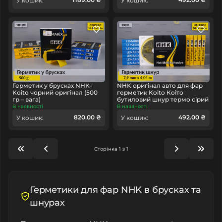
У кошик:
У кошик:
Герметик у брусках NHK-
NHK оригінал авто для фар
Koito чорний оригінал (500
герметик Koito Коіто
гр – вага)
бутиловий шнур термо сірий
В наявності
В наявності
820.00 ₴
492.00 ₴
У кошик:
У кошик:
Сторінка 1 з 1
Герметики для фар NHK в брусках та
шнурах