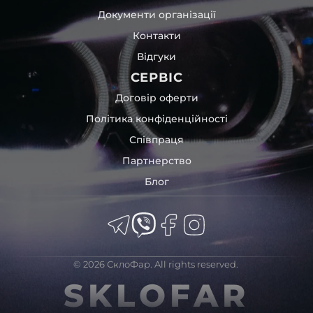
Документи організації
Контакти
Відгуки
СЕРВІС
Договір оферти
Політика конфіденційності
Співпраця
Партнерство
Блог
© 2026 СклоФар. All rights reserved.
SKLOFAR