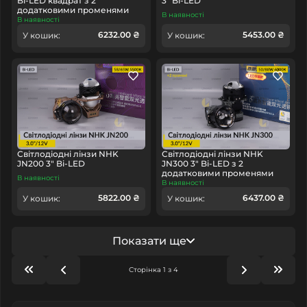
Bi-LED квадрат з 2
3" Bi-LED
додатковими променями
В наявності
В наявності
6232.00 ₴
5453.00 ₴
У кошик:
У кошик:
Світлодіодні лінзи NHK
Світлодіодні лінзи NHK
JN200 3" Bi-LED
JN300 3" Bi-LED з 2
додатковими променями
В наявності
В наявності
5822.00 ₴
6437.00 ₴
У кошик:
У кошик:
Показати ще
Сторінка 1 з 4