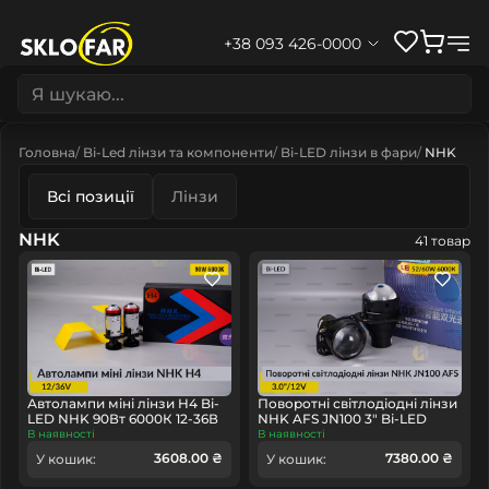
+38 093 426-0000
Головна
Bi-Led лінзи та компоненти
Bi-LED лінзи в фари
NHK
Всі позиції
Лінзи
NHK
41 товар
Автолампи міні лінзи H4 Bi-
Поворотні світлодіодні лінзи
LED NHK 90Вт 6000К 12-36В
NHK AFS JN100 3" Bi-LED
В наявності
В наявності
3608.00 ₴
7380.00 ₴
У кошик:
У кошик: