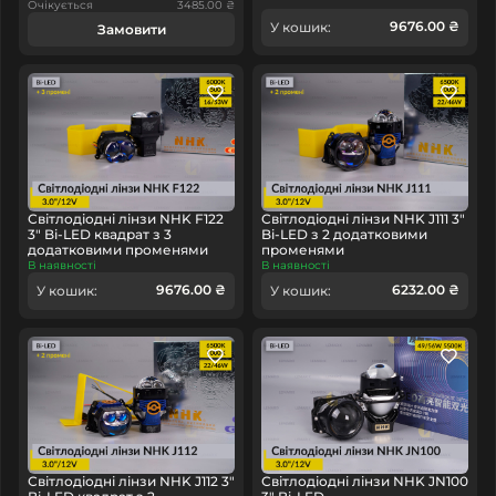
Очікується
3485.00 ₴
9676.00 ₴
У кошик:
Замовити
Світлодіодні лінзи NHK F122
Світлодіодні лінзи NHK J111 3"
3" Bi-LED квадрат з 3
Bi-LED з 2 додатковими
додатковими променями
променями
В наявності
В наявності
9676.00 ₴
6232.00 ₴
У кошик:
У кошик:
Світлодіодні лінзи NHK J112 3"
Світлодіодні лінзи NHK JN100