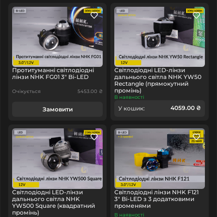
Протитуманні світлодіодні
Світлодіодні LED-лінзи
лінзи NHK FG01 3" Bi-LED
дальнього світла NHK YW50
Rectangle (прямокутний
промінь)
Очікується
5453.00 ₴
В наявності
4059.00 ₴
У кошик:
Замовити
Світлодіодні LED-лінзи
Світлодіодні лінзи NHK F121
дальнього світла NHK
3" Bi-LED з 3 додатковими
YW500 Square (квадратний
променями
промінь)
В наявності