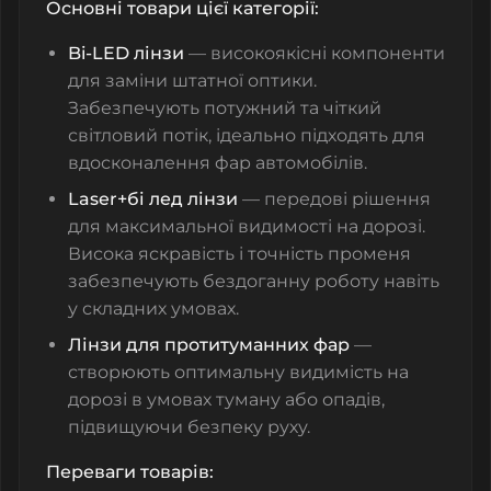
Основні товари цієї категорії:
Bi-LED лінзи
— високоякісні компоненти
для заміни штатної оптики.
Забезпечують потужний та чіткий
світловий потік, ідеально підходять для
вдосконалення фар автомобілів.
Laser+бі лед лінзи
— передові рішення
для максимальної видимості на дорозі.
Висока яскравість і точність променя
забезпечують бездоганну роботу навіть
у складних умовах.
Лінзи для протитуманних фар
—
створюють оптимальну видимість на
дорозі в умовах туману або опадів,
підвищуючи безпеку руху.
Переваги товарів: