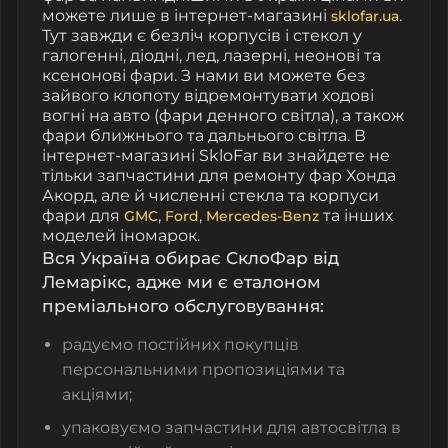
можете лише в інтернет-магазині
.
sklofar.ua
Тут завжди є безліч корпусів і стекол у
галогенні, діодні, лед, лазерні, неонові та
ксенонові фари. З нами ви можете без
зайвого клопоту відремонтувати ходові
вогні на авто (фари денного світла), а також
фари ближнього та дальнього світла. В
інтернет-магазині SkloFar ви знайдете не
тільки запчастини для ремонту фар Хонда
Акорд, але й численні стекла та корпуси
фари для
,
,
та інших
GMC
Ford
Mercedes-Benz
моделей іномарок.
Вся Україна обирає СклоФар від
Лемарікс, адже ми є еталоном
преміального обслуговування:
радуємо постійних покупців
персональними пропозиціями та
акціями;
упаковуємо запчастини для автосвітла в