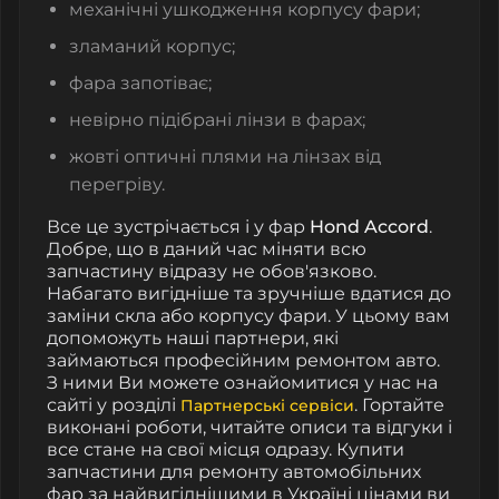
механічні ушкодження корпусу фари;
зламаний корпус;
фара запотіває;
невірно підібрані лінзи в фарах;
жовті оптичні плями на лінзах від
перегріву.
Все це зустрічається і у фар
Hond
Accord
.
Добре, що в даний час міняти всю
запчастину відразу не обов'язково.
Набагато вигідніше та зручніше вдатися до
заміни скла або корпусу фари. У цьому вам
допоможуть наші партнери, які
займаються професійним ремонтом авто.
З ними Ви можете ознайомитися у нас на
сайті у розділі
. Гортайте
Партнерські сервіси
виконані роботи, читайте описи та відгуки і
все стане на свої місця одразу. Купити
запчастини для ремонту автомобільних
фар за найвигіднішими в Україні цінами ви