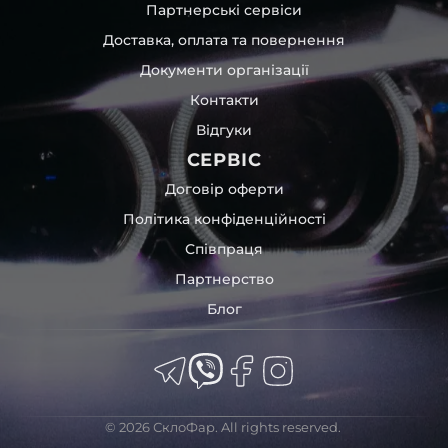
Партнерські сервіси
Доставка, оплата та повернення
Документи організації
Контакти
Відгуки
СЕРВІС
Договір оферти
Політика конфіденційності
Співпраця
Партнерство
Блог
© 2026 СклоФар. All rights reserved.