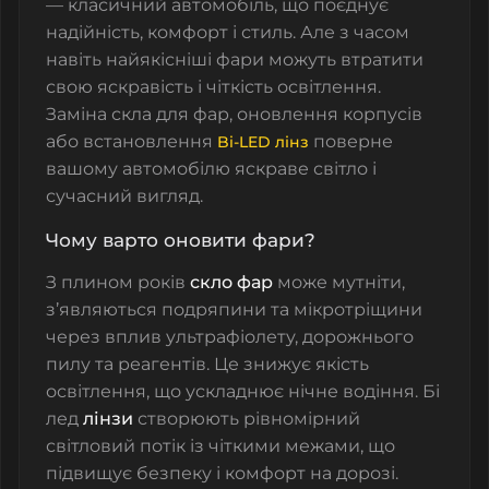
— класичний автомобіль, що поєднує
надійність, комфорт і стиль. Але з часом
навіть найякісніші фари можуть втратити
свою яскравість і чіткість освітлення.
Заміна
скла для фар
, оновлення
корпусів
або встановлення
поверне
Bi-LED лінз
вашому автомобілю яскраве світло і
сучасний вигляд.
Чому варто оновити фари?
З плином років
скло фар
може мутніти,
з’являються подряпини та мікротріщини
через вплив ультрафіолету, дорожнього
пилу та реагентів. Це знижує якість
освітлення, що ускладнює нічне водіння. Бі
лед
лінзи
створюють рівномірний
світловий потік із чіткими межами, що
підвищує безпеку і комфорт на дорозі.