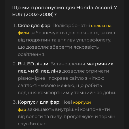
Що ми пропонуємо для Honda Accord 7
EUR (2002-2008)?
Скло для фар
: Полікарбонатні
стекла на
забезпечують довговічність, захист
фари
від подряпин та впливу ультрафіолету,
що дозволяє зберегти яскравість
освітлення.
Bi-LED лінзи
: Встановлення
матричних
лед чи бі лед лінз
дозволяє отримати
рівномірне і яскраве світло з чіткою
світло-тіньовою межею, що робить
водіння комфортним у темний час доби.
Корпуси для фар
: Нові
корпуси
захищають внутрішні компоненти
фар
від вологи та пилу, продовжуючи термін
служби фар.