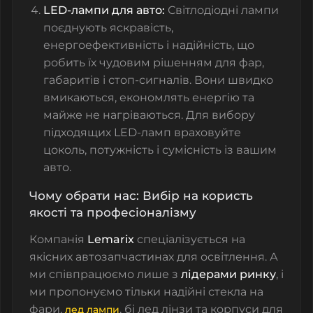
LED-лампи для авто:
Світлодіодні лампи
поєднують яскравість,
енергоефективність і надійність, що
робить їх чудовим рішенням для фар,
габаритів і стоп-сигналів. Вони швидко
вмикаються, економлять енергію та
майже не нагріваються. Для вибору
підходящих LED-ламп враховуйте
цоколь, потужність і сумісність із вашим
авто.
Чому обрати нас: Вибір на користь
якості та професіоналізму
Компанія
Lemarix
спеціалізується на
якісних автозапчастинах для освітлення. А
ми співпрацюємо лише з
лідерами ринку
, і
ми пропонуємо тільки надійні
стекла на
фари
,
,
бі лед лінзи
та
корпуси
для
лед лампи