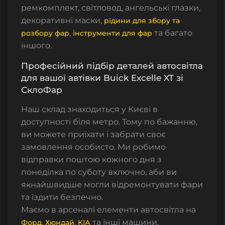
ремкомплект, світловод, ангельські глазки,
декоративні маски,
рідини для збору та
,
та багато
розбору фар
інструменти для фар
іншого.
Професійний підбір деталей автосвітла
для вашої автівки Buick Excelle XT зі
СклоФар
Наш склад знаходиться у Києві в
доступності біля метро. Тому по бажанню,
ви можете приїхати і забрати своє
замовлення особисто. Ми робимо
відправки поштою кожного дня з
понеділка по суботу включно, аби ви
якнайшвидше могли відремонтувати фари
та їздити безпечно.
Маємо в арсеналі елементи автосвітла на
,
,
та інші машини.
Форд
Хюндай
КІА