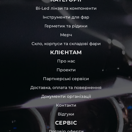
Bi-Led лінзи та компоненти
Інструменти для фар
Герметик та рідини
Мерч
Скло, корпуси та складові фари
КЛІЄНТАМ
Про нас
Проекти
Партнерські сервіси
Доставка, оплата та повернення
Документи організації
Контакти
Відгуки
СЕРВІС
Договір оферти