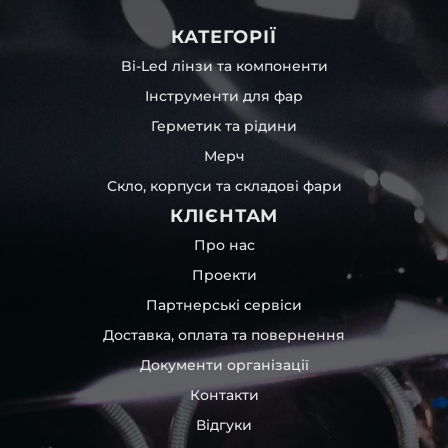
КАТЕГОРІЇ
Bi-Led лінзи та компоненти
Інструменти для фар
Герметик та рідини
Мерч
Скло, корпуси та складові фари
КЛІЄНТАМ
Про нас
Проекти
Партнерські сервіси
Доставка, оплата та повернення
Документи організації
Контакти
Відгуки