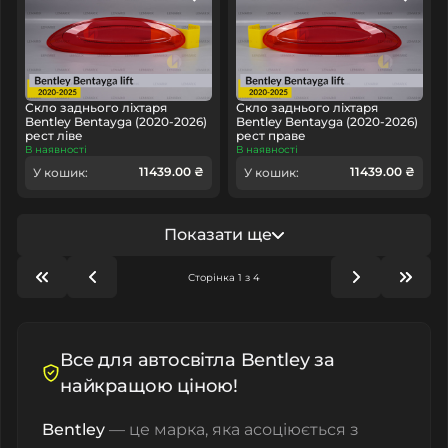
Скло заднього ліхтаря
Скло заднього ліхтаря
Bentley Bentayga (2020-2026)
Bentley Bentayga (2020-2026)
рест ліве
рест праве
В наявності
В наявності
11439.00 ₴
11439.00 ₴
У кошик:
У кошик:
Показати ще
Сторінка 1 з 4
Все для автосвітла Bentley за
найкращою ціною!
Bentley
— це марка, яка асоціюється з