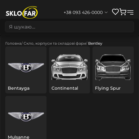
+38 093 426-0000
Головна
Скло, корпуси та складові фари
Bentley
Bentayga
Continental
Flying Spur
Mulsanne