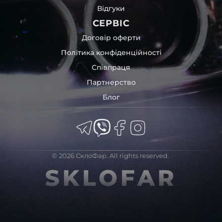
Відгуки
СЕРВІС
Договір оферти
Політика конфіденційності
Співпраця
Партнерство
Блог
© 2026 СклоФар. All rights reserved.
SKLOFAR