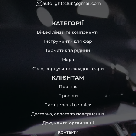
autolighttclub@gmail.com
КАТЕГОРІЇ
Bi-Led лінзи та компоненти
Інструменти для фар
Герметик та рідини
Мерч
Скло, корпуси та складові фари
КЛІЄНТАМ
Про нас
Проекти
Партнерські сервіси
Доставка, оплата та повернення
Документи організації
Контакти