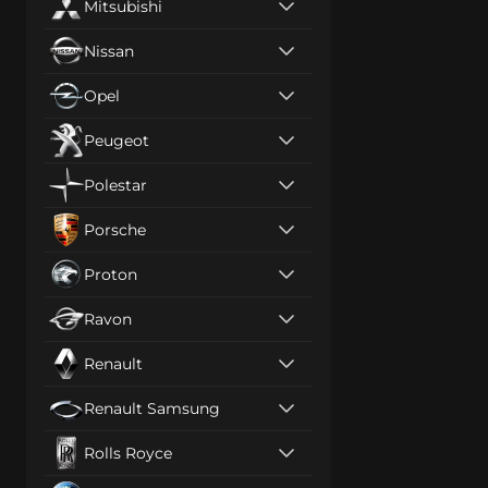
Mitsubishi
Nissan
Opel
Peugeot
Polestar
Porsche
Proton
Ravon
Renault
Renault Samsung
Rolls Royce