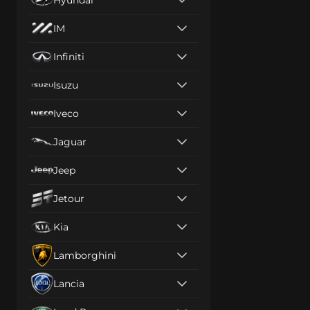
IM
Infiniti
Isuzu
Iveco
Jaguar
Jeep
Jetour
Kia
Lamborghini
Lancia