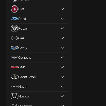
Fiat
Ford
Foton
GAC
Geely
Genesis
GMC
Great Wall
Haval
Honda
Hyundai