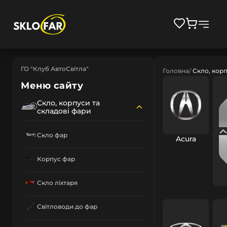
ГО "Клуб АвтоСвітла"
Головна
Скло, корп
Меню сайту
Скло, корпуси та
складові фари
Скло фар
Acura
Корпус фар
Скло ліхтаря
Світловоди до фар