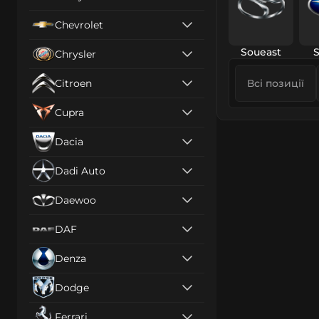
Chevrolet
Soueast
Chrysler
Citroen
Всі позиції
Cupra
Dacia
Dadi Auto
Daewoo
DAF
Denza
Dodge
Ferrari