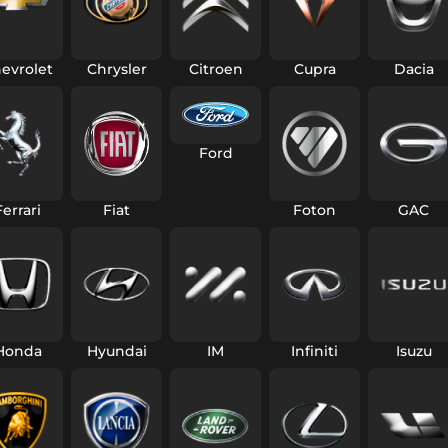
evrolet
Chrysler
Citroen
Cupra
Dacia
Ford
Ferrari
Fiat
Foton
GAC
Honda
Hyundai
IM
Infiniti
Isuzu