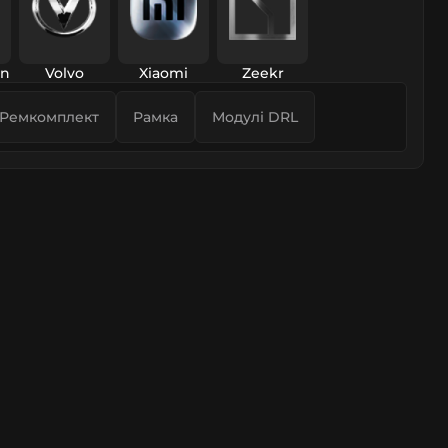
en
Volvo
Xiaomi
Zeekr
Ремкомплект
Рамка
Модулі DRL