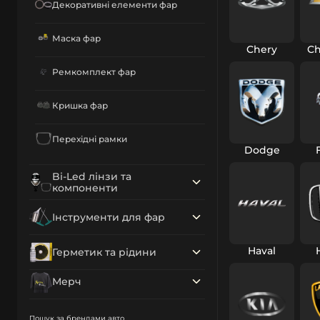
Декоративні елементи фар
Маска фар
Chery
Ch
Ремкомплект фар
Кришка фар
Перехідні рамки
Dodge
Bi-Led лінзи та
компоненти
Інструменти для фар
Haval
Герметик та рідини
Мерч
Пошук за брендами авто