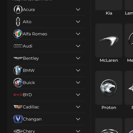
Acura
Kia
Lam
Aito
Alfa Romeo
Audi
Bentley
McLaren
Me
BMW
Buick
BYD
Cadillac
Proton
Changan
Chery