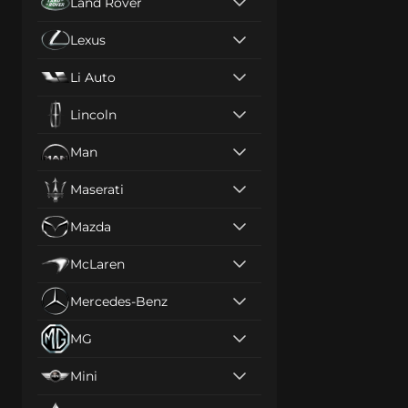
Land Rover
Lexus
Li Auto
Lincoln
Man
Maserati
Mazda
McLaren
Mercedes-Benz
MG
Mini