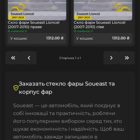
Скло фари Soueast Lioncel
Скло фари Soueast Lioncel
(2007-2010) праве
(2007-2010) ліве
В наявності
В наявності
1312.00 ₴
1312.00 ₴
У кошик:
У кошик:
Сторінка 1 з 1
Заказать cтекло фары Soueast та
корпус фар
Soueast — це автомобіль, який поєднує в
собі інновації та практичність, роблячи
його популярним вибором серед тих, хто
шукає економічність і надійність. Щоб ваш
автомобіль завжди залишався в