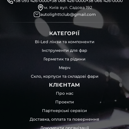
+38 093 426-0000
+38 068 426-0000
+38 066 426-0000
м. Київ вул. Садова 192
autolighttclub@gmail.com
КАТЕГОРІЇ
Bi-Led лінзи та компоненти
Інструменти для фар
Герметик та рідини
Мерч
Скло, корпуси та складові фари
КЛІЄНТАМ
Про нас
Проекти
Партнерські сервіси
Доставка, оплата та повернення
Документи організації