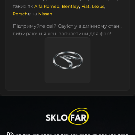
таких як
,
,
,
,
Alfa Romeo
Bentley
Fiat
Lexus
e
та
.
Porsch
Nissan
Підтримуйте свій СауІст у відмінному стані,
вибираючи якісні запчастини для фар!