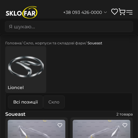
+38 093 426-0000
Головна
Скло, корпуси та складові фари
Soueast
Lioncel
Всі позиції
Скло
Soueast
2 товара