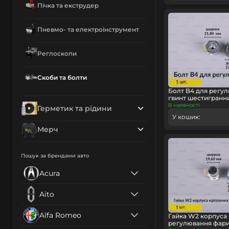
Пічка та екструдер
Пневмо- та електроінструмент
Реглоскопи
Скоби та болти
Болт B4 для регу
гвинт шестигранний
В наявності
Герметик та рідини
У кошик:
Мерч
Пошук за брендами авто
Acura
Aito
Alfa Romeo
Гайка W2 корпуса 
регулювання фари (