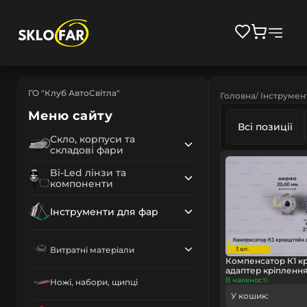
ГО "Клуб АвтоСвітла"
Головна
Інструмен
Меню сайту
Всі позиції
Скло, корпуси та
складові фари
Bi-Led лінзи та
компоненти
Інструменти для фар
Витратні матеріали
Компенсатор К1 к
адаптер кріплення 
В наявності
Ножі, набори, щипці
У кошик: