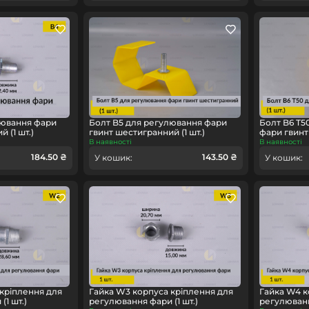
лювання фари
Болт B5 для регулювання фари
Болт B6 T5
 (1 шт.)
гвинт шестигранний (1 шт.)
фари гвинт 
В наявності
В наявності
184.50 ₴
143.50 ₴
У кошик:
У кошик:
кріплення для
Гайка W3 корпуса кріплення для
Гайка W4 к
1 шт.)
регулювання фари (1 шт.)
регулюванн