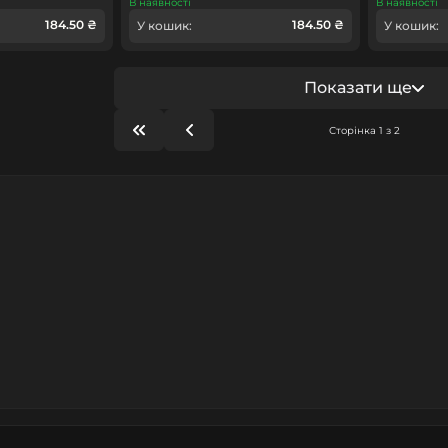
В наявності
В наявності
184.50 ₴
184.50 ₴
У кошик:
У кошик:
Показати ще
Сторінка 1 з 2