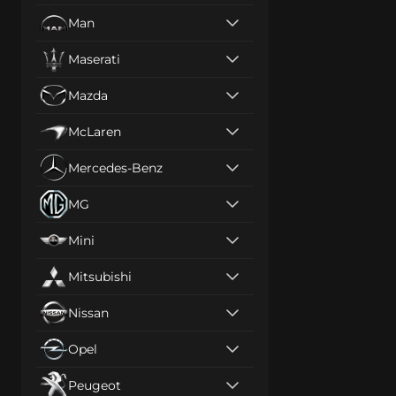
Man
Maserati
Mazda
McLaren
Mercedes-Benz
MG
Mini
Mitsubishi
Nissan
Opel
Peugeot