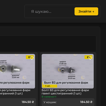
Знайти →
я регулювання фари
Болт B3 для регулювання фари
гранний (1 шт.)
гвинт шестигранний (1 шт.)
В наявності
184.50 ₴
184.50 ₴
У кошик: