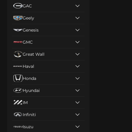
GAC
Geely
Genesis
GMC
Great Wall
Haval
Honda
Hyundai
IM
Infiniti
Isuzu