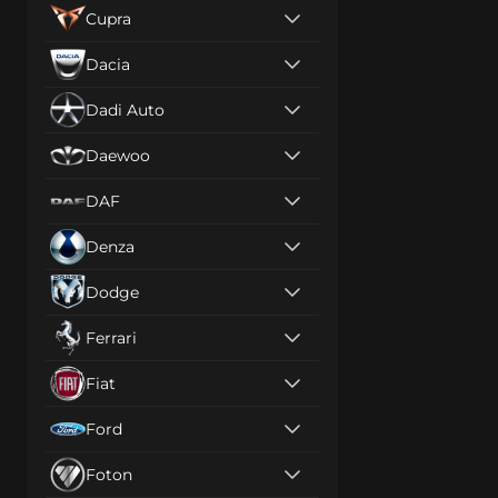
Cupra
Dacia
Dadi Auto
Daewoo
DAF
Denza
Dodge
Ferrari
Fiat
Ford
Foton