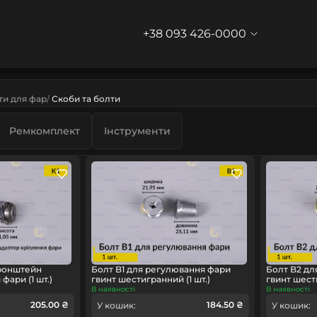
+38 093 426-0000
ти для фар
Скоби та болти
Ремкомплект
Інструменти
ронштейн
Болт B1 для регулювання фари
Болт B2 дл
фари (1 шт.)
гвинт шестигранний (1 шт.)
гвинт шести
В наявності
В наявності
205.00 ₴
184.50 ₴
У кошик:
У кошик: