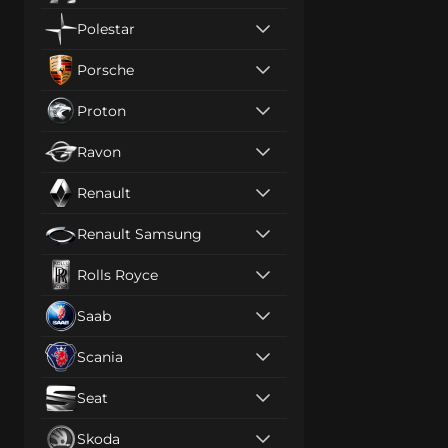
Polestar
Porsche
Proton
Ravon
Renault
Renault Samsung
Rolls Royce
Saab
Scania
Seat
Skoda