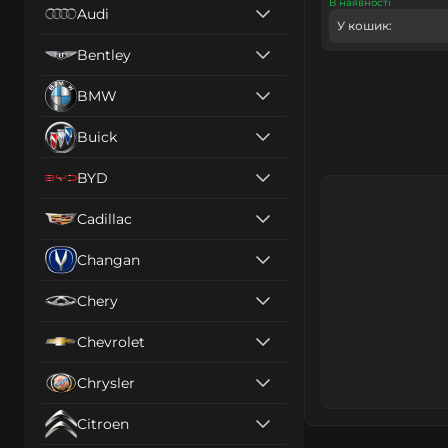
В наявності
Audi
У кошик:
Bentley
BMW
Buick
BYD
Cadillac
Changan
Chery
Chevrolet
Chrysler
Citroen