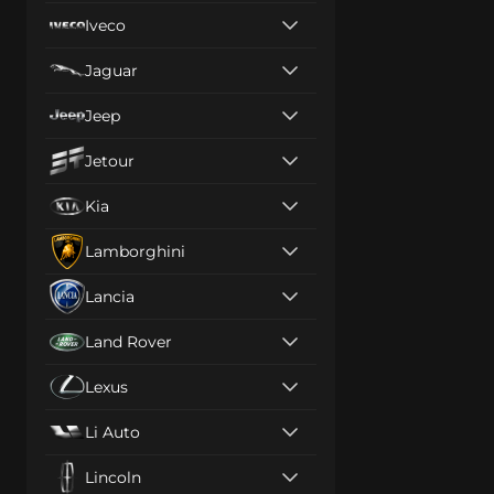
Iveco
Jaguar
Jeep
Jetour
Kia
Lamborghini
Lancia
Land Rover
Lexus
Li Auto
Lincoln