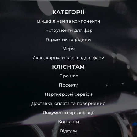
КАТЕГОРІЇ
Bi-Led лінзи та компоненти
Інструменти для фар
Герметик та рідини
Мерч
Скло, корпуси та складові фари
КЛІЄНТАМ
Про нас
Проекти
Партнерські сервіси
Доставка, оплата та повернення
Документи організації
Контакти
Відгуки