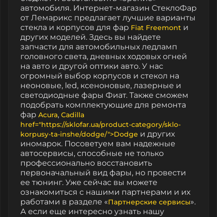
автомобиля. Интернет-магазин СтеклоФар
от Лемарикс предлагает лучшие варианты
стекла и корпусов для фар
и
Fiat Freemont
других моделей. Здесь вы найдете
запчасти для автомобильных ледламп
головного света, дневных ходовых огней
на авто и другой оптики авто. У нас
огромный выбор корпусов и стекол на
неоновые, led, ксеноновые, лазерные и
светодиодные фары Фиат. Также сможем
подобрать комплектующие для ремонта
фар
,
Acura
Cadilla
href="https://sklofar.ua/product-category/sklo-
и других
korpusy-ta-inshe/dodge/">Dodge
иномарок. Посоветуем вам надежные
автосервисы, способные не только
профессионально восстановить
первоначальный вид фары, но провести
ее тюнинг. Уже сейчас вы можете
ознакомиться с нашими партнерами и их
работами в разделе «
».
Партнерские сервисы
А если еще интересно узнать нашу