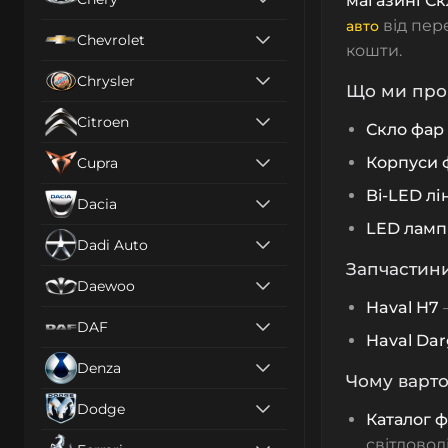
магазині С
від пер
авто
Chevrolet
кошти.
Chrysler
Що ми проп
Citroen
Скло фар
Корпуси 
Cupra
Bi-LED лі
Dacia
LED ламп
Dadi Auto
Запчастини
Daewoo
Haval H7
DAF
Haval Da
Denza
Чому варт
Dodge
Каталог 
світловод