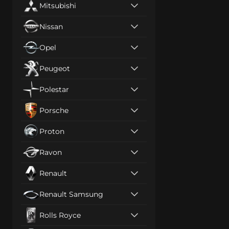
Mitsubishi
Nissan
Opel
Peugeot
Polestar
Porsche
Proton
Ravon
Renault
Renault Samsung
Rolls Royce