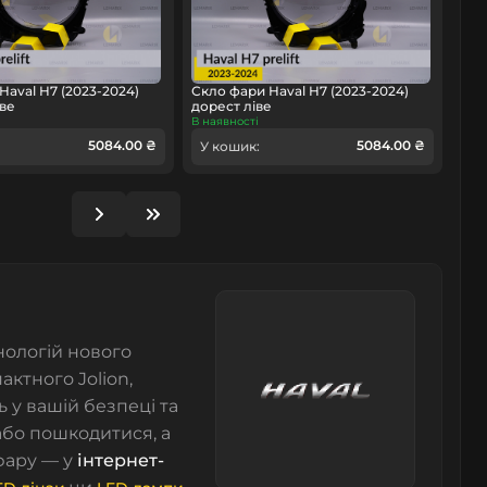
Haval H7 (2023-2024)
Скло фари Haval H7 (2023-2024)
ве
дорест ліве
В наявності
5084.00 ₴
5084.00 ₴
У кошик:
нологій нового
актного Jolion,
 у вашій безпеці та
або пошкодитися, а
фару — у
інтернет-