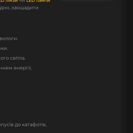
чи
ED лінзи
LED лампи
відно, заощадити
вологи.
ни.
го світла.
ням енергії.
усів до катафотів,