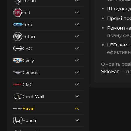
Ferrari
Швидка д
Fiat
Прямі по
Ford
Ремонтна
повну фар
Foton
LED лампи
GAC
ефективно
Geely
Оновіть осв
SkloFar
— пе
Genesis
GMC
Great Wall
Haval
Honda