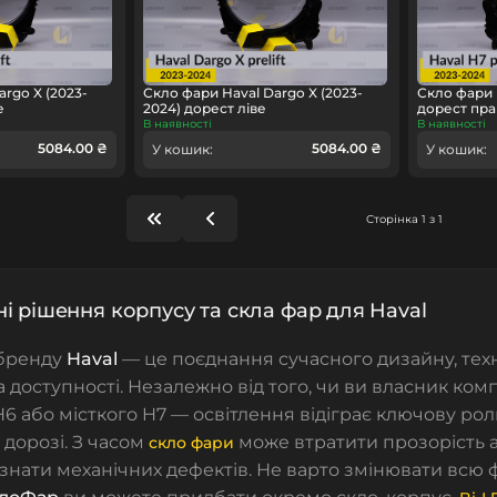
rgo X (2023-
Скло фари Haval Dargo X (2023-
Скло фари 
е
2024) дорест ліве
дорест пра
В наявності
В наявності
5084.00 ₴
5084.00 ₴
У кошик:
У кошик:
Сторінка 1 з 1
і рішення корпусу та скла фар для Haval
 бренду
Haval
— це поєднання сучасного дизайну, тех
а доступності. Незалежно від того, чи ви власник комп
6 або місткого H7 — освітлення відіграє ключову роль
 дорозі. З часом
може втратити прозорість 
скло фари
знати механічних дефектів. Не варто змінювати всю 