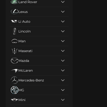
Land Rover
Lexus
Li Auto
Lincoln
Man
Maserati
Mazda
McLaren
Mercedes-Benz
MG
Mini