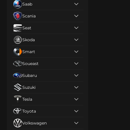
Saab
Scania
Seat
Skoda
Smart
Soueast
Subaru
Suzuki
Tesla
Toyota
Volkswagen