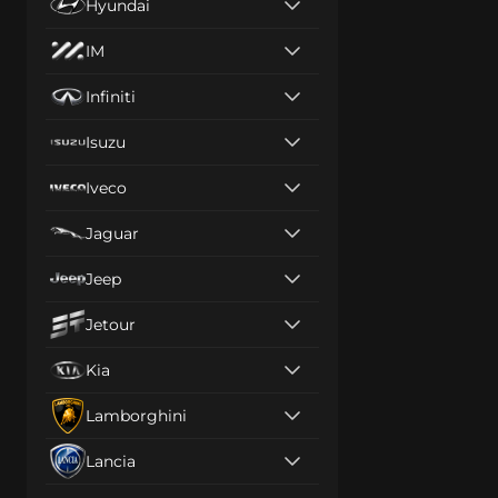
Hyundai
IM
Infiniti
Isuzu
Iveco
Jaguar
Jeep
Jetour
Kia
Lamborghini
Lancia