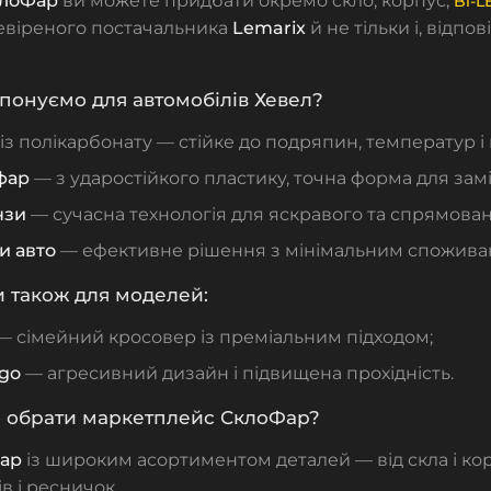
клоФар
ви можете придбати окремо скло, корпус,
Bi-L
евіреного постачальника
Lemarix
й не тільки і, відпо
онуємо для автомобілів Хевел?
із полікарбонату — стійке до подряпин, температур і 
фар
— з ударостійкого пластику, точна форма для замі
нзи
— сучасна технологія для яскравого та спрямовано
и авто
— ефективне рішення з мінімальним споживан
 також для моделей:
— сімейний кросовер із преміальним підходом;
rgo
— агресивний дизайн і підвищена прохідність.
о обрати маркетплейс СклоФар?
фар
із широким асортиментом деталей — від скла і корп
ів і ресничок.