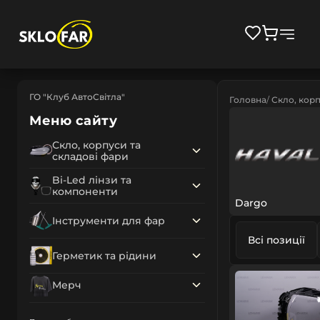
ГО "Клуб АвтоСвітла"
Головна
Скло, корп
Меню сайту
Скло, корпуси та
складові фари
Bi-Led лінзи та
компоненти
Dargo
Інструменти для фар
Всі позиції
Герметик та рідини
Мерч