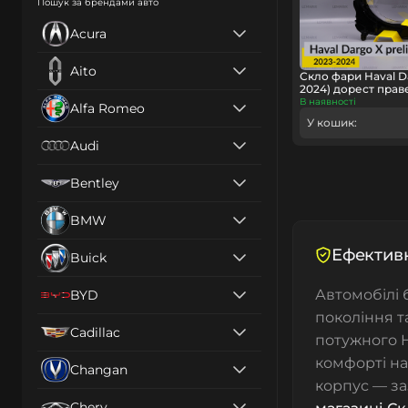
Пошук за брендами авто
Acura
Aito
Скло фари Haval Da
2024) дорест прав
В наявності
Alfa Romeo
У кошик:
Audi
Bentley
BMW
Ефективн
Buick
Автомобілі
BYD
покоління т
Cadillac
потужного H
комфорті на
Changan
корпус — за
Chery