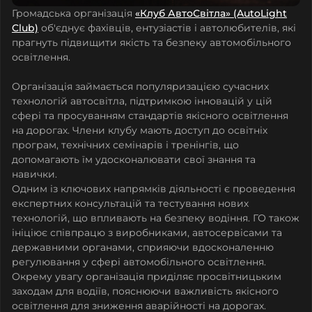
Громадська організація
«Клуб АвтоСвітла» (AutoLight
Club)
об'єднує фахівців, ентузіастів і автолюбителів, які
прагнуть підвищити якість та безпеку автомобільного
освітлення.
Організація займається популяризацією сучасних
технологій автосвітла, підтримкою інновацій у цій
сфері та просуванням стандартів якісного освітлення
на дорогах. Члени клубу мають доступ до освітніх
програм, технічних семінарів і тренінгів, що
допомагають їм удосконалювати свої знання та
навички.
Одним із ключових напрямків діяльності є проведення
експертних консультацій та тестування нових
технологій, що впливають на безпеку водіння. ГО також
ініціює співпрацю з виробниками, автосервісами та
державними органами, сприяючи вдосконаленню
регулювання у сфері автомобільного освітлення.
Окрему увагу організація приділяє просвітницьким
заходам для водіїв, пояснюючи важливість якісного
освітлення для зниження аварійності на дорогах.