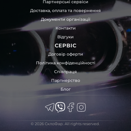
Партнерські сервіси
Доставка, оплата та повернення
Документи організації
Контакти
Відгуки
СЕРВІС
Договір оферти
Політика конфіденційності
Співпраця
Партнерство
Блог
© 2026 СклоФар. All rights reserved.