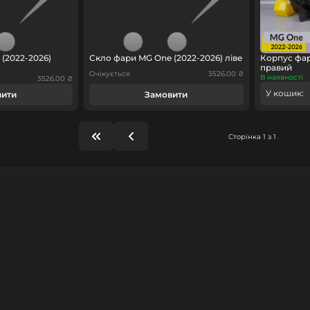
(2022-2026)
Скло фари MG One (2022-2026) ліве
Корпус фар
правий
Очікується
3526.00 ₴
В наявності
3526.00 ₴
У кошик:
вити
Замовити
Сторінка 1 з 1