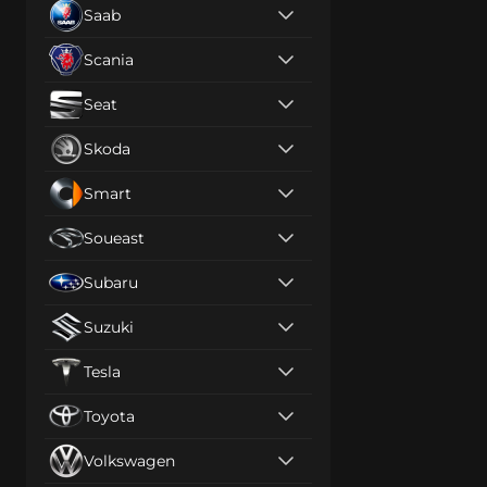
Saab
Scania
Seat
Skoda
Smart
Soueast
Subaru
Suzuki
Tesla
Toyota
Volkswagen