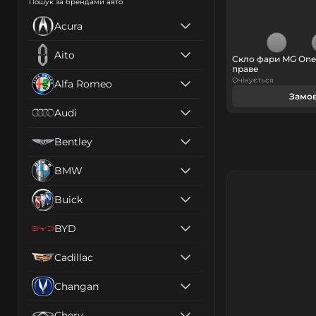
Пошук за брендами авто
Acura
Aito
Скло фари MG One 
праве
Очікується
Alfa Romeo
Замо
Audi
Bentley
BMW
Buick
BYD
Cadillac
Changan
Chery