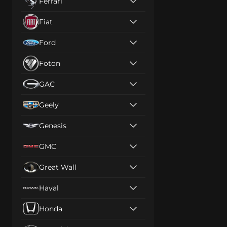
Ferrari
Fiat
Ford
Foton
GAC
Geely
Genesis
GMC
Great Wall
Haval
Honda