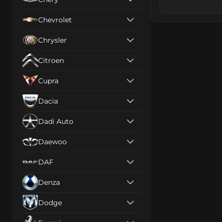
Chevrolet
Chrysler
Citroen
Cupra
Dacia
Dadi Auto
Daewoo
DAF
Denza
Dodge