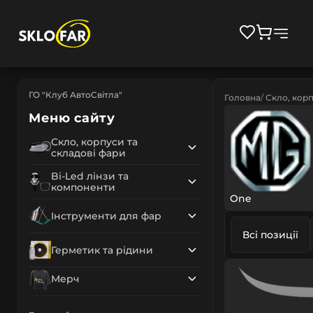
ГО "Клуб АвтоСвітла"
Головна
Скло, корп
Меню сайту
Скло, корпуси та
складові фари
Bi-Led лінзи та
компоненти
One
Інструменти для фар
Всі позиції
Герметик та рідини
Мерч