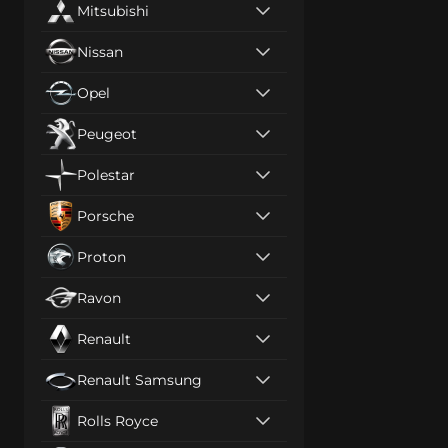
Mitsubishi
Nissan
Opel
Peugeot
Polestar
Porsche
Proton
Ravon
Renault
Renault Samsung
Rolls Royce