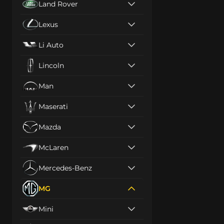
Land Rover
Lexus
Li Auto
Lincoln
Man
Maserati
Mazda
McLaren
Mercedes-Benz
MG
Mini