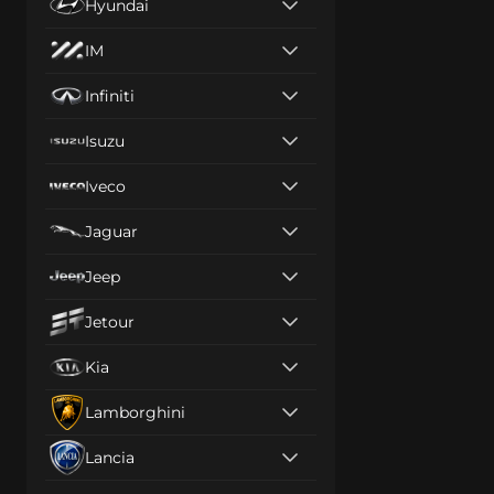
Hyundai
IM
Infiniti
Isuzu
Iveco
Jaguar
Jeep
Jetour
Kia
Lamborghini
Lancia