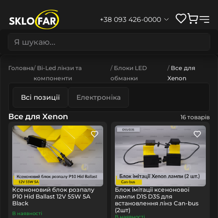
+38 093 426-0000
Головна
Bi-Led лінзи та
Блоки LED
Все для
компоненти
обманки
Xenon
Всі позиції
Електроніка
Все для Xenon
16 товарів
Ксеноновий блок розпалу
Блок імітації ксенонової
P10 Hid Ballast 12V 55W 5A
лампи D1S D3S для
Black
встановлення лінз Can-bus
(2шт)
В наявності
В наявності