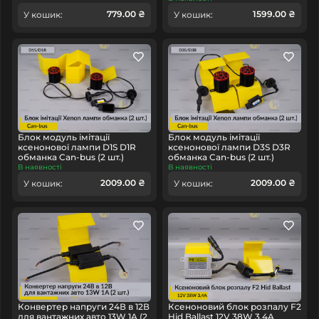
779.00 ₴
1599.00 ₴
У кошик:
У кошик:
Блок модуль імітації
Блок модуль імітації
ксенонової лампи D1S D1R
ксенонової лампи D3S D3R
обманка Can-bus (2 шт.)
обманка Can-bus (2 шт.)
В наявності
В наявності
2009.00 ₴
2009.00 ₴
У кошик:
У кошик:
Конвертер напруги 24В в 12В
Ксеноновий блок розпалу F2
для вантажних авто 13W 1A (2
Hid Ballast 12V 38W 3,4A