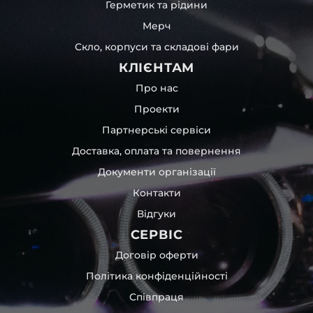
Герметик та рідини
Мерч
Скло, корпуси та складові фари
КЛІЄНТАМ
Про нас
Проекти
Партнерські сервіси
Доставка, оплата та повернення
Документи організації
Контакти
Відгуки
СЕРВІС
Договір оферти
Політика конфіденційності
Співпраця