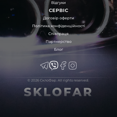
Відгуки
СЕРВІС
Договір оферти
Політика конфіденційності
Співпраця
Партнерство
Блог
© 2026 СклоФар. All rights reserved.
SKLOFAR