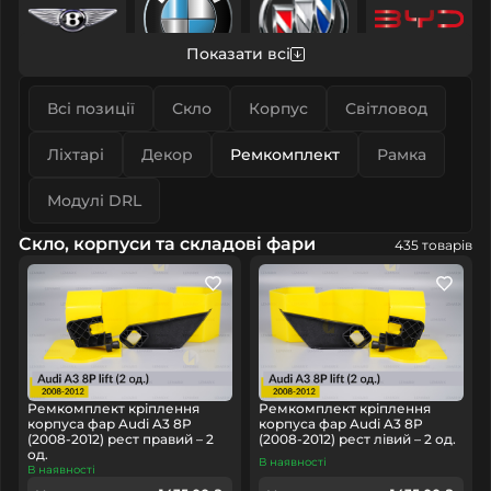
Показати всі
Bentley
BMW
Buick
BYD
Всі позиції
Скло
Корпус
Світловод
Ліхтарі
Декор
Ремкомплект
Рамка
Модулі DRL
Скло, корпуси та складові фари
Cadillac
Changan
Chery
Chevrolet
435 товарів
Chrysler
Citroen
Cupra
Dacia
Ремкомплект кріплення
Ремкомплект кріплення
корпуса фар Audi A3 8P
корпуса фар Audi A3 8P
(2008-2012) рест правий – 2
(2008-2012) рест лівий – 2 од.
од.
В наявності
В наявності