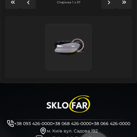
Сторінка 1 з 37
Opel
Peugeot
Polestar
Porsche
Proton
Ravon
Renault
Renault
Samsung
+38 093 426-0000
+38 068 426-0000
+38 066 426-0000
Scania
Rolls Royce
Saab
Seat
м. Київ вул. Садова 192