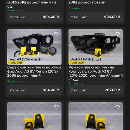
(2012-2016) дорест лівий – 2
2016) дорест правий
од.
Great Wall
Haval
Honda
В наявності
В наявності
984.00 ₴
984.00 ₴
У кошик:
У кошик:
Hyundai
IM
Infiniti
Isuzu
Сервісний комплект корпуса
Ремкомплект кріплення
фар Audi A3 8V Xenon (2012-
корпуса фар Audi A3 8V
2016) дорест лівий
(2016-2020) рест лівий/правий
– 1 од.
В наявності
В наявності
Iveco
Jaguar
Jeep
Jetour
984.00 ₴
287.00 ₴
У кошик:
У кошик:
Kia
Lamborghini
Lancia
Land Rover