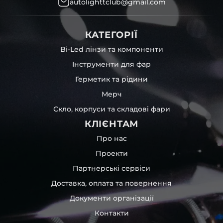
autolighttclub@gmail.com
КАТЕГОРІЇ
Bi-Led лінзи та компоненти
Skoda
Smart
Soueast
Subaru
Інструменти для фар
Герметик та рідини
Мерч
Скло, корпуси та складові фари
КЛІЄНТАМ
Suzuki
Tesla
Toyota
Volkswagen
Про нас
Проекти
Партнерські сервіси
Доставка, оплата та повернення
Volvo
Xiaomi
Zeekr
Документи організації
Контакти