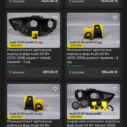
1435.00 ₴
1435.00 ₴
У кошик:
У кошик:
Dadi Auto
Daewoo
DAF
Denza
Ford
Ремкомплект кріплення
Ремкомплект кріплення
корпуса фар Audi A3 8V
корпуса фар Audi A3 8V
Dodge
Ferrari
Fiat
(2012-2016) дорест лівий/
(2012-2016) дорест правий – 2
правий – 1 од.
од.
В наявності
В наявності
287.00 ₴
984.00 ₴
У кошик:
У кошик:
Foton
GAC
Geely
Genesis
GMC
Ремкомплект кріплення
Сервісний комплект корпуса
корпуса фар Audi A3 8V
фар Audi A3 8V Xenon (2012-