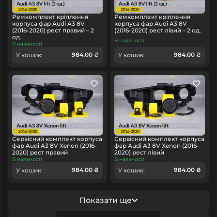
Ремкомплект кріплення
Ремкомплект кріплення
корпуса фар Audi A3 8V
корпуса фар Audi A3 8V
(2016-2020) рест правий – 2
(2016-2020) рест лівий – 2 од.
од.
В наявності
В наявності
984.00 ₴
984.00 ₴
У кошик:
У кошик:
Lexus
Li Auto
Lincoln
Man
Maserati
Mazda
McLaren
Mercedes-
Сервісний комплект корпуса
Сервісний комплект корпуса
Benz
фар Audi A3 8V Xenon (2016-
фар Audi A3 8V Xenon (2016-
2020) рест правий
2020) рест лівий
В наявності
В наявності
984.00 ₴
984.00 ₴
У кошик:
У кошик:
Показати ще
MG
Mini
Mitsubishi
Nissan