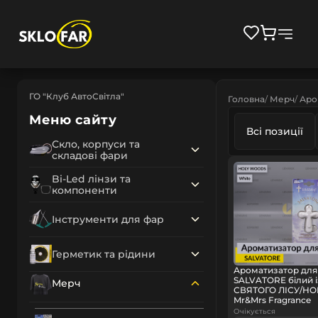
ГО "Клуб АвтоСвітла"
Головна
Мерч
Аро
Меню сайту
Всі позиції
Скло, корпуси та
складові фари
Bi-Led лінзи та
компоненти
Інструменти для фар
Герметик та рідини
Ароматизатор для
SALVATORE білий 
Мерч
СВЯТОГО ЛІСУ/HO
Mr&Mrs Fragrance
Очікується