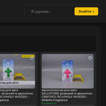
Знайти →
ор для авто
Ароматизатор для авто
 зелений із ароматом
SALVATORE рожевий із ароматом
ІСУ/HOLY WOODS –
СВЯТОГО ЛІСУ/HOLY WOODS –
grance
Mr&Mrs Fragrance
В наявності