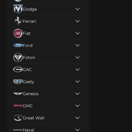
Dodge
Ferrari
Fiat
Ford
Foton
GAC
Geely
Genesis
GMC
Great Wall
Haval