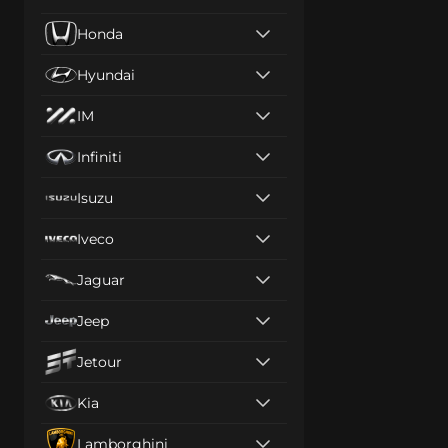
Honda
Hyundai
IM
Infiniti
Isuzu
Iveco
Jaguar
Jeep
Jetour
Kia
Lamborghini