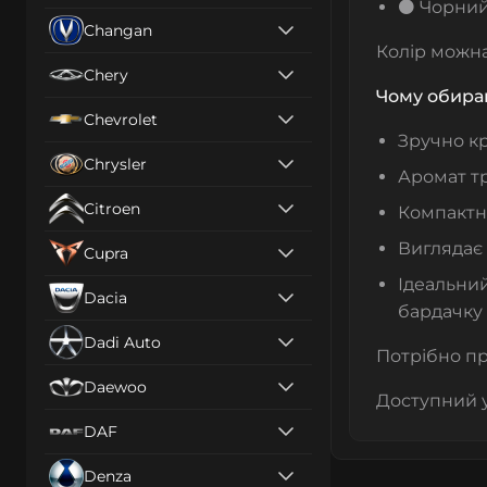
⚫ Чорни
Changan
Колір можна 
Chery
Чому обира
Chevrolet
Зручно к
Chrysler
Аромат тр
Citroen
Компактн
Виглядає
Cupra
Ідеальни
Dacia
бардачку
Dadi Auto
Потрібно пр
Daewoo
Доступний у
DAF
Denza