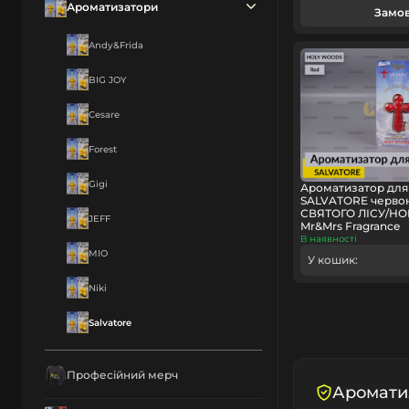
Ароматизатори
Замо
Andy&Frida
BIG JOY
Cesare
Forest
Gigi
Ароматизатор для
SALVATORE червон
СВЯТОГО ЛІСУ/HO
JEFF
Mr&Mrs Fragrance
В наявності
MIO
У кошик:
Niki
Salvatore
Професійний мерч
Ароматиз