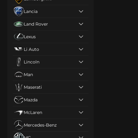
Lancia
Land Rover
Lexus
Li Auto
Lincoln
Man
Maserati
Mazda
McLaren
Mercedes-Benz
MG