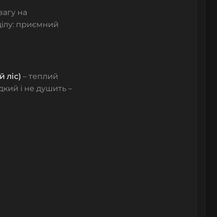
вагу на
 ділу: приємний
 ліс)
– теплий
дкий і не душить –