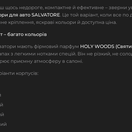
 щось недороге, компактне й ефективне – зверни у
ори для авто SALVATORE
. Це той варіант, коли все по
чне кріплення, яскраві кольори й доступна ціна.
 – багато кольорів
изатори мають фірмовий парфум
HOLY WOODS (Святий
пах з легкими нотками спецій. Він не різкий, не соло
рює приємну атмосферу в салоні.
ріанти корпусів:
й
ий
ий
ний