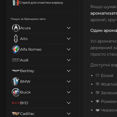
Спрей для очистки екрану
Якщо шукаєш
ароматизат
Пошук за брендами авто
аромат, зру
Acura
Один аромат
Aito
Усі аромат
деревний за
Alfa Romeo
просто ство
Audi
Доступні ва
Bentley
🤍 Білий
BMW
💛 Жовти
Buick
💚 Зелен
💗 Рожев
BYD
❤️ Черво
Cadillac