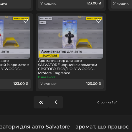
123.00 ₴
У кошик:
У кошик:
вити
 авто
Ароматизатор для авто
ий із ароматом
SALVATORE чорний с ароматом
LY WOODS –
СВЯТОГО ЛІСУ/HOLY WOODS –
Mr&Mrs Fragrance
В наявності
123.00 ₴
123.00 ₴
У кошик:
Сторінка 1 з 1
атори для авто Salvatore – аромат, що працює