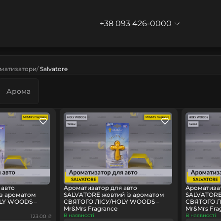
+38 093 426-0000
матизатори
Salvatore
Арома
 авто
Ароматизатор для авто
Ароматизат
із ароматом
SALVATORE жовтий із ароматом
SALVATORE
LY WOODS –
СВЯТОГО ЛІСУ/HOLY WOODS –
СВЯТОГО Л
Mr&Mrs Fragrance
Mr&Mrs Fra
В наявності
В наявності
123.00 ₴