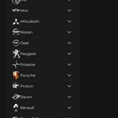
Mini
Mitsubishi
Nissan
Opel
Peugeot
Polestar
Porsche
Proton
Ravon
Renault