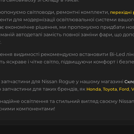
ропонуємо
світловоди
,
ремонтні комплекти
,
перехідні
енти для модернізації освітлювальної системи вашог
кає економічне рішення,
ми пропонуємо придбати нов
аманій автодеталі
замість повної заміни фари, що до
.
ення видимості рекомендуємо встановити
Bi-Led лі
ь яскраве і чітке світло, підвищуючи комфорт і безпе
запчастини для Nissan Rogue у нашому магазині
Скл
запчастини для таких брендів, як
,
,
,
Honda
Toyota
Ford
V
надійне освітлення та стильний вигляд своєму Nissan
сними компонентами!