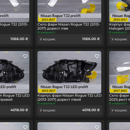
ogue T32 (2013-
Скло фари Nissan Rogue T32 (2013-
Корпус фар
2017) дорест ліве
Halogen (20
В наявності
В наявності
1066.00 ₴
1066.00 ₴
У кошик:
У кошик:
n Rogue T32 LED
Корпус фари Nissan Rogue T32 LED
Скло фари N
 правий
(2013-2017) дорест лівий
2021) рест 
В наявності
В наявності
4018.00 ₴
4018.00 ₴
У кошик:
У кошик: