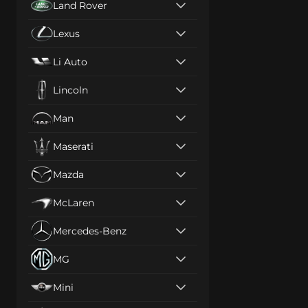
Land Rover
Lexus
Li Auto
Lincoln
Man
Maserati
Mazda
McLaren
Mercedes-Benz
MG
Mini