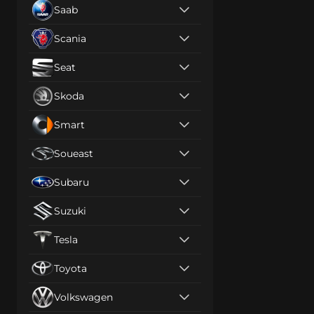
Saab
Scania
Seat
Skoda
Smart
Soueast
Subaru
Suzuki
Tesla
Toyota
Volkswagen