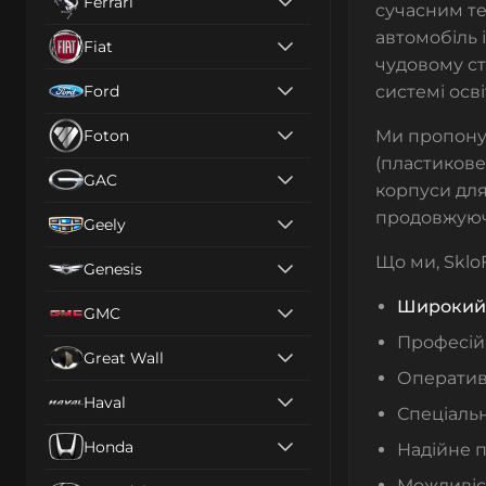
Ferrari
сучасним те
автомобіль 
Fiat
чудовому ст
Ford
системі осв
Foton
Ми пропон
(пластикове
GAC
корпуси дл
продовжуюч
Geely
Що ми, Sklo
Genesis
Широкий 
GMC
Професійн
Great Wall
Оперативн
Haval
Спеціальн
Honda
Надійне п
Можливіст