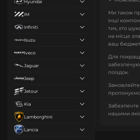
Hyundai
Ми також п
IM
інші компон
Infiniti
тих, хто шу
на місце зл
Isuzu
ваш бюджет
Iveco
Для покращ
забезпечуют
Jaguar
поїздок.
Jeep
Замовляйте 
Jetour
пропонуємо 
Kia
Забезпечте 
нашими які
Lamborghini
Lancia