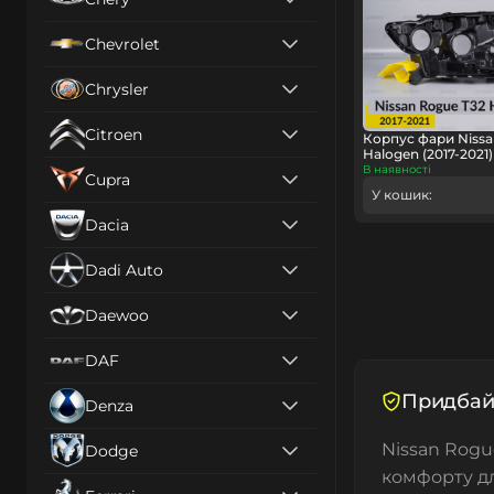
Chevrolet
Chrysler
Citroen
Корпус фари Nissa
Halogen (2017-2021
В наявності
Cupra
У кошик:
Dacia
Dadi Auto
Daewoo
DAF
Придбайт
Denza
Nissan Rogu
Dodge
комфорту дл