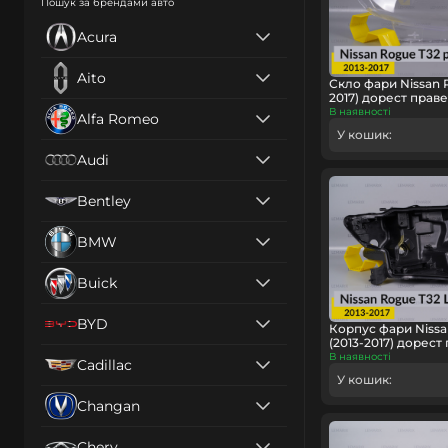
Пошук за брендами авто
Acura
Aito
Скло фари Nissan R
2017) дорест праве
В наявності
Alfa Romeo
У кошик:
Audi
Bentley
BMW
Buick
BYD
Корпус фари Nissa
(2013-2017) дорест
В наявності
Cadillac
У кошик:
Changan
Chery