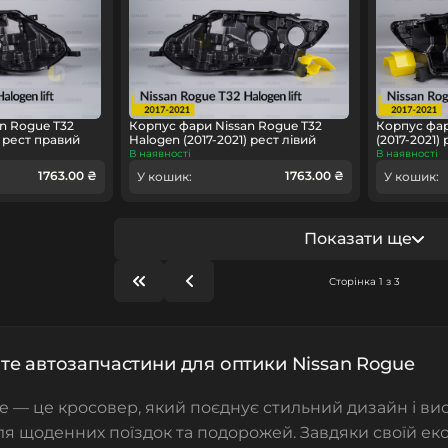
n Rogue T32
Корпус фари Nissan Rogue T32
Корпус фар
) рест правий
Halogen (2017-2021) рест лівий
(2017-2021)
В наявності
В наявності
1763.00 ₴
1763.00 ₴
У кошик:
У кошик:
Показати ще
Сторінка 1 з 3
е автозапчастини для оптики Nissan Rogue
e — це кросовер, який поєднує стильний дизайн і ви
я щоденних поїздок та подорожей. Завдяки своїй еко