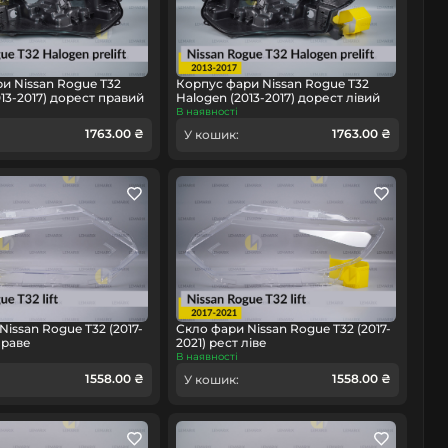
и Nissan Rogue T32
Корпус фари Nissan Rogue T32
13-2017) дорест правий
Halogen (2013-2017) дорест лівий
В наявності
1763.00 ₴
1763.00 ₴
У кошик:
issan Rogue T32 (2017-
Скло фари Nissan Rogue T32 (2017-
праве
2021) рест ліве
В наявності
1558.00 ₴
1558.00 ₴
У кошик: