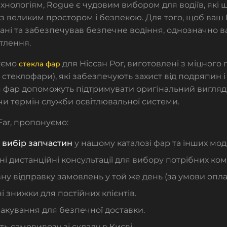
хнологіям, Rogue є чудовим вибором для водіїв, які
із великим простором і безпекою. Для того, щоб ваш
ані та забезпечував безпечне водіння, однозначно в
ітлення.
уємо
для Ніссан Рог, виготовлені з міцного
стекла фар
 стеклофари), які забезпечують захист від подряпин 
я фар
допоможуть підтримувати оригінальний вигляд 
и термін служби освітлювальної системи.
Far, пропонуємо:
вибір запчастин
у нашому каталозі фар та інших мод
і дистанційні консультації для вибору потрібних ком
у відправку замовлень у той же день (за умови оплат
і знижки для постійних клієнтів.
акування для безпечної доставки.
ь самовивозу зі складу в Києві.