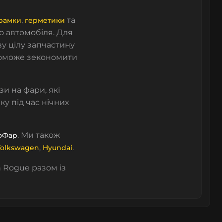
,
та
 рамки
герметики
о автомобіля. Для
у цілу запчастину
поможе зекономити
нзи на фари
, які
ку під час нічних
. Ми також
оФар
,
.
olkswagen
Hyundai
 Rogue разом із