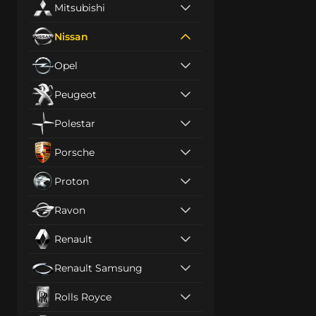
Mitsubishi
Nissan
Opel
Peugeot
Polestar
Porsche
Proton
Ravon
Renault
Renault Samsung
Rolls Royce