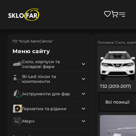
ГО "Клуб АвтоСвітла"
Головна
Скло, корп
Меню сайту
Скло, корпуси та
складові фари
Bi-Led лінзи та
компоненти
T32 (2013-2017)
Інструменти для фар
Всі позиції
Герметик та рідини
Мерч