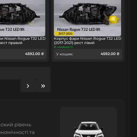
и Nissan Rogue T32 LED
Корпус фари Nissan Rogue T32 LED
 рест правий
(2017-2021) рест лівий
В наявності
4592.00 ₴
4592.00 ₴
У кошик:
сокий рівень
номічності та