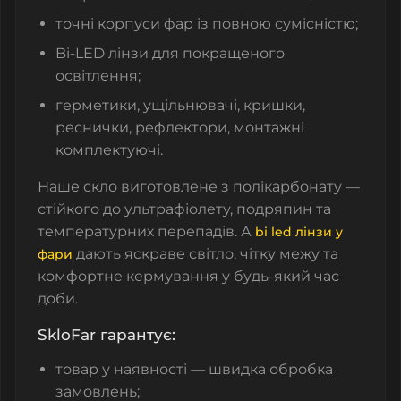
точні корпуси фар із повною сумісністю;
Bi-LED лінзи для покращеного
освітлення;
герметики, ущільнювачі, кришки,
реснички, рефлектори, монтажні
комплектуючі.
Наше скло виготовлене з полікарбонату —
стійкого до ультрафіолету, подряпин та
температурних перепадів. А
bi led лінзи у
дають яскраве світло, чітку межу та
фари
комфортне кермування у будь-який час
доби.
SkloFar гарантує:
товар у наявності — швидка обробка
замовлень;