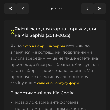
Сторінка 1 з 1
Якісні скло для фар та корпуси для
на Kia Sephia (2018-2025)
Якщо
потьмяніло,
скло на фарі Kia Sephia
з’явилися мікротріщини, подряпини чи
волога всередині — це не лише естетична
проблема, а й загроза безпеці. Але купівля
фари в зборі — дороге задоволення. Ми
пропонуємо ефективну альтернативу:
заміну лише
.
скла або корпусу фари
В асортименті для Кіа Сефія:
нові скло фари з антифоговим
покриттям та зовнішнім захистом;