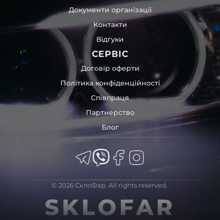
Документи організації
Контакти
Відгуки
СЕРВІС
Договір оферти
Політика конфіденційності
Співпраця
Партнерство
Блог
© 2026 СклоФар. All rights reserved.
SKLOFAR