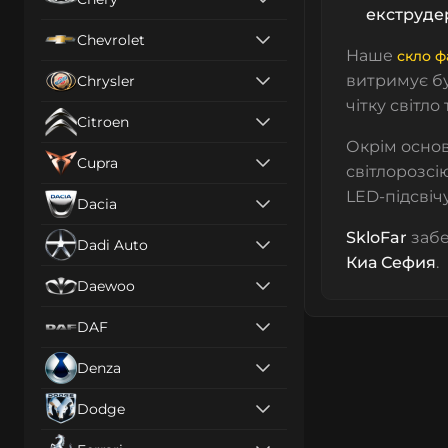
екструде
Chevrolet
Наше
скло ф
витримує бу
Chrysler
чітку світло
Citroen
Окрім основ
Cupra
світлорозсі
LED-підсвіч
Dacia
SkloFar
забе
Dadi Auto
Киа Сефия
.
Daewoo
DAF
Denza
Dodge