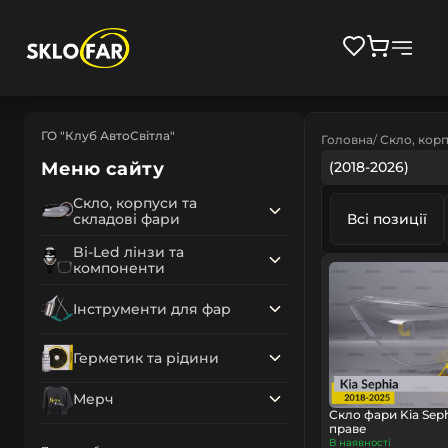
ГО "Клуб АвтоСвітла"
Головна
Скло, корп
Меню сайту
(2018-2026)
Скло, корпуси та
складові фари
Всі позиції
Bi-Led лінзи та
компоненти
Інструменти для фар
Герметик та рідини
Мерч
Скло фари Kia Seph
праве
В наявності