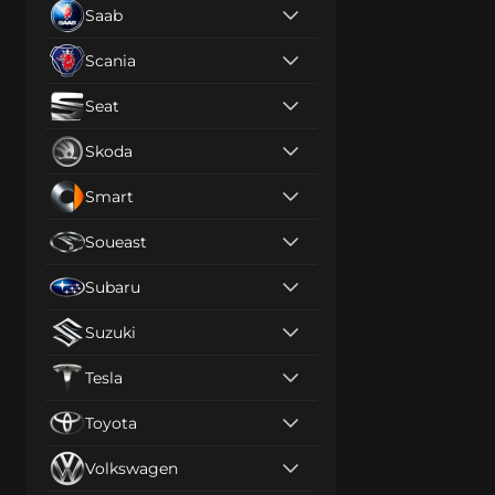
Saab
Scania
Seat
Skoda
Smart
Soueast
Subaru
Suzuki
Tesla
Toyota
Volkswagen