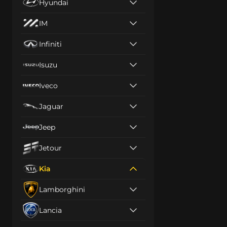
Hyundai
IM
Infiniti
Isuzu
Iveco
Jaguar
Jeep
Jetour
Kia
Lamborghini
Lancia