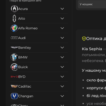
Пошук за брендами авто
У кошик:
Acura
Aito
Alfa Romeo
Audi
Оптика д
Bentley
Kia Sephia
—
потьмяніли,
BMW
небезпека. 
Buick
У нашому м
BYD
скло фар
Cadillac
корпуси 
бі лед лі
Changan
усе необх
Chery