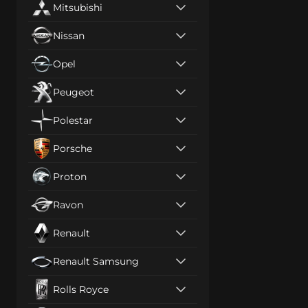
Mitsubishi
Nissan
Opel
Peugeot
Polestar
Porsche
Proton
Ravon
Renault
Renault Samsung
Rolls Royce