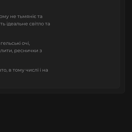
ому не тьмяніє та
ь ідеальне світло та
гельські очі,
плити, реснички з
о, в тому числі і на