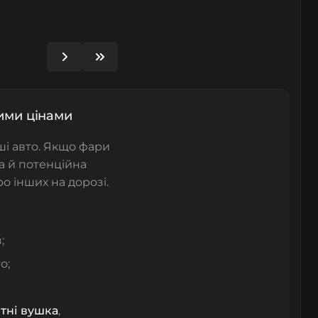
щими цінами
ші авто. Якщо фари
а й потенційна
о інших на дорозі.
;
о;
тні вушка
,