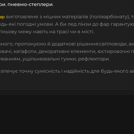
ри
,
пневмо-степлери
.
виготовлене з міцних матеріалів (полікарбонату), т
ар
дь-які погодні умови. А би лед лінзи до фар гарантуют
 тіньову межу навіть на трасі чи в місті.
ного, пропонуємо й додаткові рішення:
світловоди, ан
ювачі, катафоти, декоративні елементи, юстировочні 
уванням, ущільнювальні гумки, рефлектори.
зпечує точну сумісність і надійність для будь-якого авт