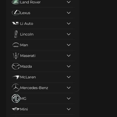
Land Rover
Lexus
Li Auto
Lincoln
Man
Maserati
Mazda
McLaren
Mercedes-Benz
MG
Mini