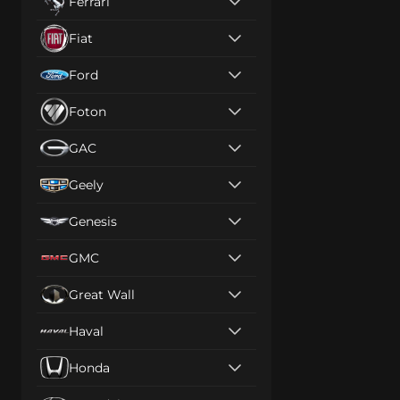
Ferrari
Fiat
Ford
Foton
GAC
Geely
Genesis
GMC
Great Wall
Haval
Honda