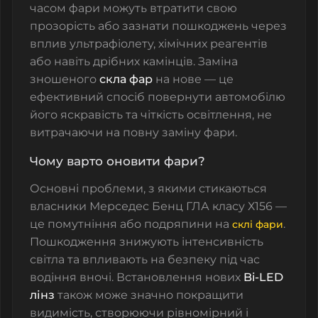
часом фари можуть втратити свою
прозорість або зазнати пошкоджень через
вплив
ультрафіолету
,
хімічних реагентів
або навіть дрібних камінців. Заміна
зношеного
скла фар
на нове — це
ефективний спосіб повернути автомобілю
його яскравість та чіткість освітлення, не
витрачаючи на повну заміну фари.
Чому варто оновити фари?
Основні проблеми, з якими стикаються
власники Мерседес Бенц ГЛА класу Х156 —
це помутніння або подряпини на
.
склі фари
Пошкодження знижують інтенсивність
світла та впливають на безпеку під час
водіння вночі. Встановлення нових
Bi-LED
лінз
також може значно покращити
видимість, створюючи рівномірний і