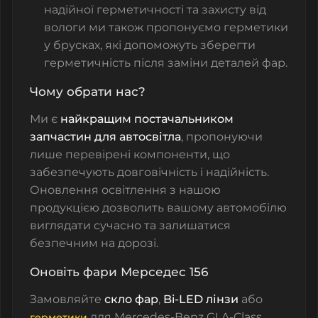
надійної герметичності та захисту від
вологи ми також пропонуємо
герметики
у брусках
, які допоможуть зберегти
герметичність після заміни деталей фар.
Чому обрати нас?
Ми є
найкращим постачальником
запчастин для автосвітла
, пропонуючи
лише перевірені компоненти, що
забезпечують довговічність і надійність.
Оновлення освітлення з нашою
продукцією дозволить вашому автомобілю
виглядати сучасно та залишатися
безпечним на дорозі.
Оновіть фари Мерседес 156
Замовляйте
скло фар
,
Bi-LED лінзи
або
для Mercedes-Benz GLA-Class
герметики