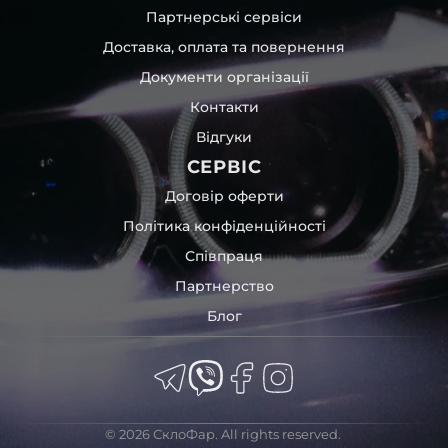
Партнерські сервіси
Доставка, оплата та повернення
Документи організації
Контакти
Відгуки
СЕРВІС
Договір оферти
Політика конфіденційності
Співпраця
Партнерство
Блог
© 2026 СклоФар. All rights reserved.