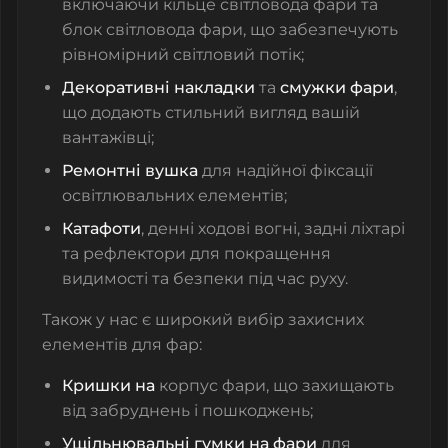
включаючи
кільце світловода фари
та
блок світловода фари
, що забезпечують
рівномірний світловий потік;
Декоративні накладки
та
смужки фари
,
що додають стильний вигляд вашій
вантажівці;
Ремонтні вушка
для надійної фіксації
освітлювальних елементів;
Катафоти
,
денні ходові вогні
,
задні ліхтарі
та
рефлектори
для покращення
видимості та безпеки під час руху.
Також у нас є широкий вибір захисних
елементів для фар:
Кришки на
корпус фари
, що захищають
від забруднень і пошкоджень;
Ущільнювальні гумки на фари
для