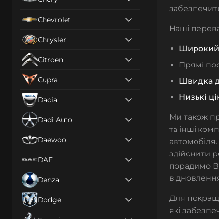
забезпечити
Chevrolet
Наші перева
Chrysler
Широкий 
Citroen
Прямі пос
Cupra
Швидка д
Низькі ці
Dacia
Ми також п
Dadi Auto
та інші ком
Daewoo
автомобіля.
здійснити р
DAF
порадимо Ва
відновленн
Denza
Для покращ
Dodge
які забезпе