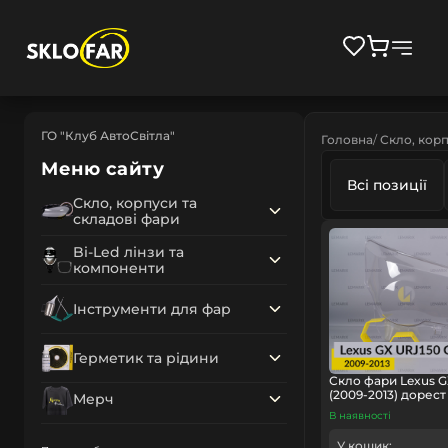
ГО "Клуб АвтоСвітла"
Головна
Скло, корп
Меню сайту
Всі позиції
Скло, корпуси та
складові фари
Bi-Led лінзи та
компоненти
Інструменти для фар
Герметик та рідини
Скло фари Lexus G
(2009-2013) дорест
Мерч
В наявності
У кошик: