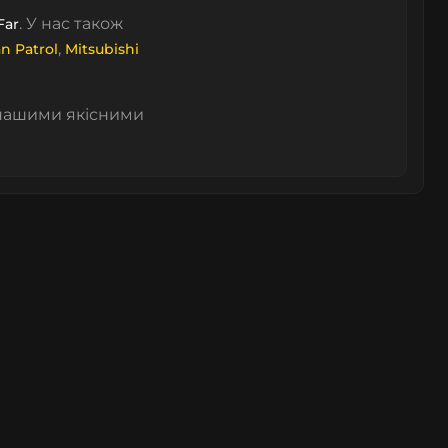
. У нас також
Far
,
an Patrol
Mitsubishi
 нашими якісними