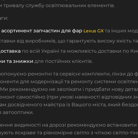
 тривалу службу освітлювальних елементів.
ги:
асортимент запчастин для фар
та інших мод
Lexus GX
тавки від виробників, що гарантують
високу якість та
оставка
по всій Україні та можливість доставки по Киє
ни та знижки
для постійних клієнтів.
ропонуємо
ремонтні та сервісні комплекти
,
лінзи до 
поненти для модернізації та ремонту системи освітл
Ми рекомендуємо не зволікати і придбати нову детал
емонт самостійно (при умові наявності відповідних з
м досвідченого майстра із Вашого міста, який безд
я автооптики
.
ення видимості на дорозі рекомендуємо встановити
чують яскраве та рівномірне світло з чіткою світло-т