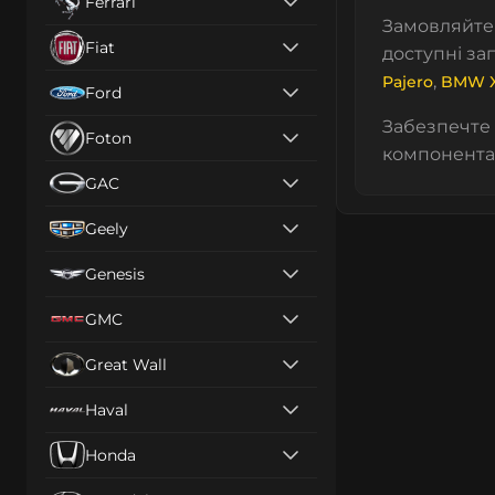
Ferrari
Замовляйте 
Fiat
доступні за
,
Pajero
BMW 
Ford
Забезпечте 
Foton
компонента
GAC
Geely
Genesis
GMC
Great Wall
Haval
Honda