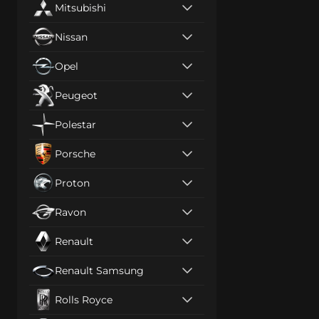
Mitsubishi
Nissan
Opel
Peugeot
Polestar
Porsche
Proton
Ravon
Renault
Renault Samsung
Rolls Royce