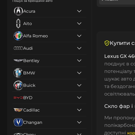
Пошук за брендами авто
Acura
Aito
Alfa Romeo
Купити с
Audi
Lexus GX 46
Bentley
поєднує в с
потенціалу 
BMW
шукає авто 
Buick
та бездоган
освітлюваль
BYD
Скло фар і 
Cadillac
Ми пропон
Changan
полікарбона
доступні
кор
Chery