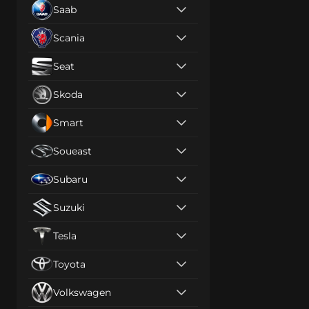
Saab
Scania
Seat
Skoda
Smart
Soueast
Subaru
Suzuki
Tesla
Toyota
Volkswagen