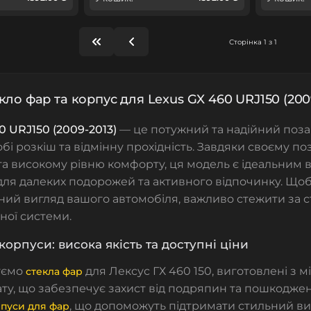
Сторінка 1 з 1
кло фар та корпус для Lexus GX 460 URJ150 (200
0 URJ150 (2009-2013)
— це потужний та надійний поза
обі розкіш та відмінну прохідність. Завдяки своєму 
та високому рівню комфорту, ця модель є ідеальним в
для далеких подорожей та активного відпочинку. Що
ний вигляд вашого автомобіля, важливо стежити за 
ної системи.
корпуси: висока якість та доступні ціни
уємо
для Лексус ГХ 460 150, виготовлені з м
стекла фар
ту, що забезпечує захист від подряпин та пошкоджень
, що допоможуть підтримати стильний ви
пуси для фар