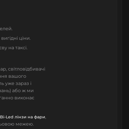
елей.
 вигідні ціни
.
ву на таксі.
фар
,
світловідбивачі
ення вашого
ь уже зараз і
нань) або ж ми
оганно виконає
,
Bi-Led лінзи на фари
іньовою межею.