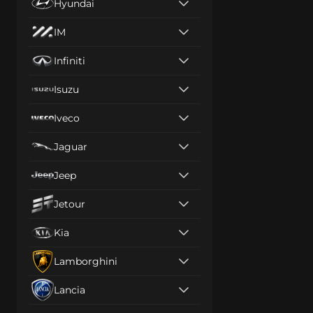
Hyundai
IM
Infiniti
Isuzu
Iveco
Jaguar
Jeep
Jetour
Kia
Lamborghini
Lancia