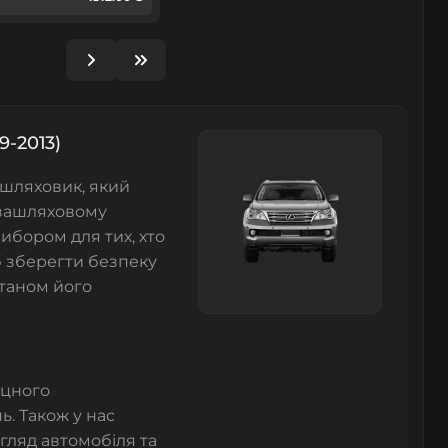
9-2013)
шляховик, який
позашляховому
ибором для тих, хто
б зберегти безпеку
станом його
іцного
. Також у нас
гляд автомобіля та