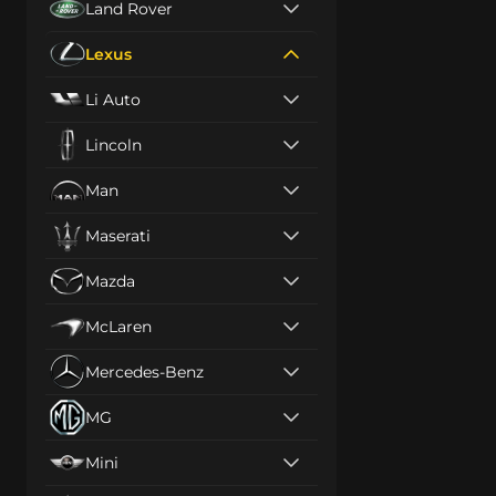
Land Rover
Lexus
Li Auto
Lincoln
Man
Maserati
Mazda
McLaren
Mercedes-Benz
MG
Mini