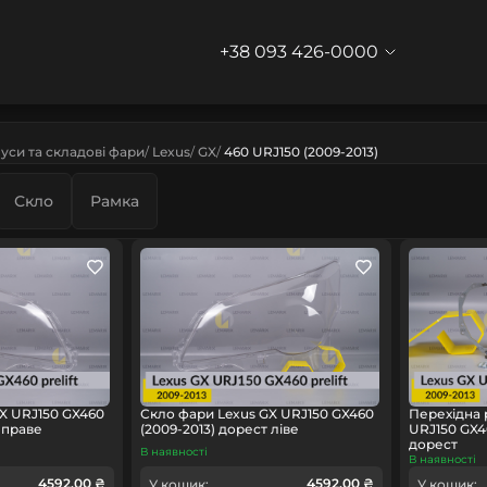
+38 093 426-0000
уси та складові фари
Lexus
GX
460 URJ150 (2009-2013)
Скло
Рамка
X URJ150 GX460
Скло фари Lexus GX URJ150 GX460
Перехідна 
 праве
(2009-2013) дорест ліве
URJ150 GX4
дорест
В наявності
В наявності
4592.00 ₴
4592.00 ₴
У кошик:
У кошик: