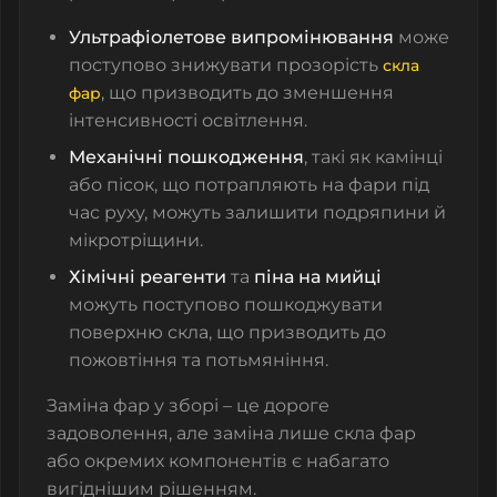
Ультрафіолетове випромінювання
може
поступово знижувати прозорість
скла
, що призводить до зменшення
фар
інтенсивності освітлення.
Механічні пошкодження
, такі як камінці
або пісок, що потрапляють на фари під
час руху, можуть залишити подряпини й
мікротріщини.
Хімічні реагенти
та
піна на мийці
можуть поступово пошкоджувати
поверхню скла, що призводить до
пожовтіння та потьмяніння.
Заміна фар у зборі – це дороге
задоволення, але заміна лише
скла фар
або окремих компонентів є набагато
вигіднішим рішенням.