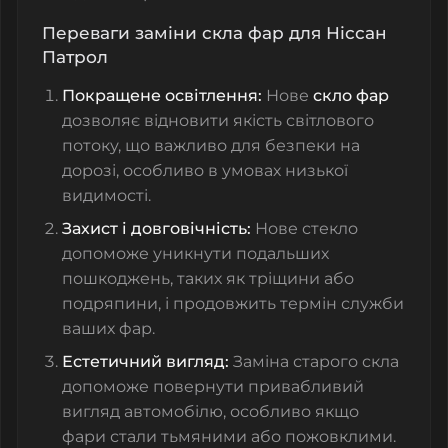
Переваги заміни скла фар для Ніссан
Патрол
Покращене освітлення:
Нове
скло фар
дозволяє відновити якість світлового
потоку, що важливо для безпеки на
дорозі, особливо в умовах низької
видимості.
Захист і довговічність:
Нове стекло
допоможе уникнути подальших
пошкоджень, таких як тріщини або
подряпини, і продовжить термін служби
ваших фар.
Естетичний вигляд:
Заміна старого скла
допоможе повернути привабливий
вигляд автомобілю, особливо якщо
фари стали тьмяними або пожовклими.