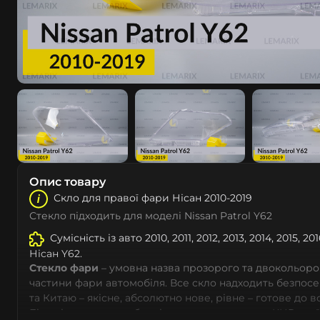
Опис товару
Скло для правої фари Ніcан 2010-2019
Стекло підходить для моделі Nissan Patrol Y62
Сумісність із авто 2010, 2011, 2012, 2013, 2014, 2015, 201
Ніcан Y62.
Стекло фари
– умовна назва прозорого та двокольоро
частини фари автомобіля. Все скло надходить безпос
та Китаю – якісне, абсолютно нове, рівне – готове до 
Більшість автовиробників уже перенесли до КНР свої