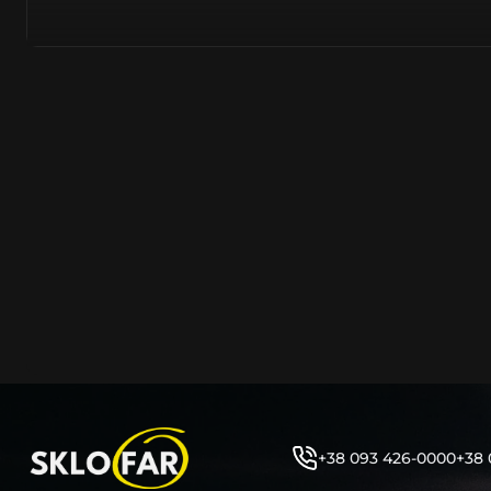
тому не слід дивуватися, що до 90% запчастин до суча
азійське походження.
Виготовляється з полікарбонату, рідше – зі справжньог
заводських прес-формах із використанням оригінально
являється якісним аналогом або реплікою оригінальног
характеристики матеріалу в експлуатації являються в
пластику обов’язково присутні захисні шари лаку – на
стороні. Такі захисне покриття і напилення – захищає 
ультрафіолетових променів (у тому числі від променів
не жовтіли), а також проти запотівання (антифог).
Досить часто на склі фари присутнє додаткове маркув
фабричного – Hella, Bosch, Valeo, AL, Automotive Lighten
Varroc тощо. Хоча по факту наявність чи відсутність та
про що не свідчить.
Не варто побоюватися, що новий елемент виділятиметь
моделі Ніcан винятково якісне, а тому не відрізняється
зовнішнім виглядом, ані експлуатаційними характери
Цілком зрозуміло, що далеко не завжди потрібна повна 
+38 093 426-0000
+38 
як це часто пропонують автосервіси та автодилери. 