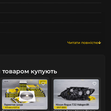
Читати повністю
м товаром купують
омобіль