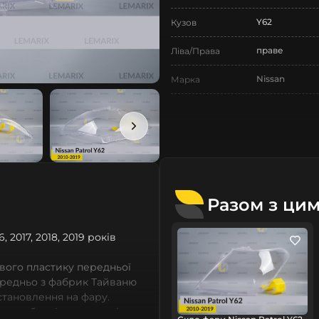
Y62
Кузов
праве
Ліва/Права
Nissan
Марка
Patrol
Модель
Patrol Y62
Назва СтеклоФари
Скло
Позначка
VI покоління
Покоління
Разом з ци
2010-2019
Рік випуску
6, 2017, 2018, 2019 років
Нове
Стан
вого пластику передньої
Аналог
Тип запчастини
ередньо з фабрик Тайваню
встановлення на фару.
Легковий авт
Тип техніки
 виробничі потужності,