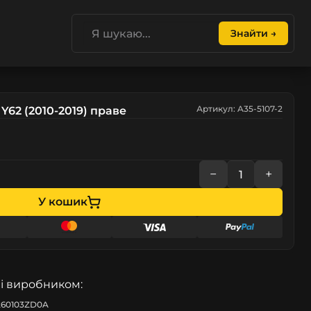
Знайти →
Артикул: A35-5107-2
 Y62 (2010-2019) праве
−
+
У кошик
і виробником:
260103ZD0A