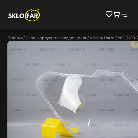
Головна
Скло, корпуси та складові фари
Nissan
Patrol
Y62 (2010-