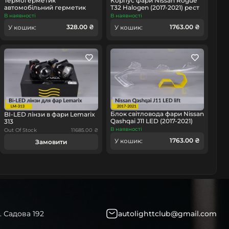
Термогерметик
Корпус фари Nissan Rogue
автомобільний герметик
T32 Halogen (2017-2021) рест
для фар Orgavyl Оргавіл
лівий
В наявності
В наявності
бутиловий чорний
328.00 ₴
1763.00 ₴
У кошик:
У кошик:
Блок світловода фари Nissan
BI-LED лінзи в фари Lemarix
Qashqai J11 LED (2017-2021)
313
рест довгий лівий
В наявності
Out Of Stock
11685.00 ₴
1763.00 ₴
У кошик:
Замовити
. Садова 192
autolighttclub@gmail.com