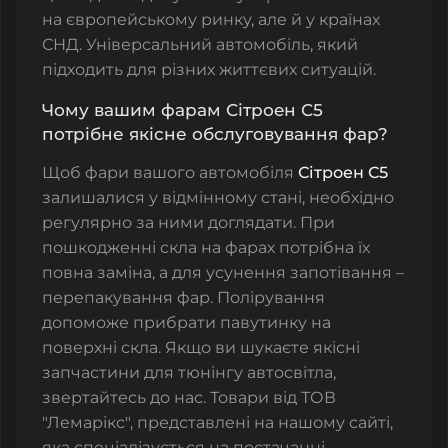
на європейському ринку, але й у країнах
СНД. Універсальний автомобіль, який
підходить для різних життєвих ситуацій.
Чому вашим фарам Сітроeн С5
потрібне якісне обслуговування фар?
Щоб фари вашого автомобіля
Сітроeн С5
залишалися у відмінному стані, необхідно
регулярно за ними доглядати. При
пошкодженні скла на фарах потрібна їх
повна заміна, а для усунення запотівання –
перепакування фар. Полірування
допоможе прибрати павутинку на
поверхні скла. Якщо ви шукаєте якісні
запчастини для тюнінгу автосвітла,
звертайтесь до нас. Товари від ТОВ
"Лемарікс", представлені на нашому сайті,
яка спеціалізується на постачанні