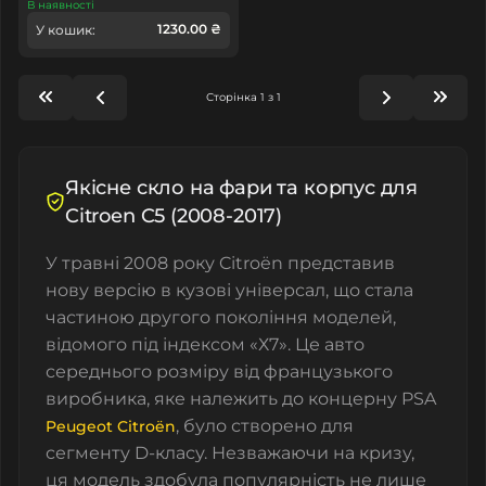
В наявності
1230.00 ₴
У кошик:
Сторінка 1 з 1
Якісне скло на фари та корпус для
Citroen C5 (2008-2017)
У травні 2008 року Citroën представив
нову версію в кузові універсал, що стала
частиною другого покоління моделей,
відомого під індексом «Х7». Це авто
середнього розміру від французького
виробника, яке належить до концерну PSA
, було створено для
Peugeot Citroën
сегменту D-класу. Незважаючи на кризу,
ця модель здобула популярність не лише