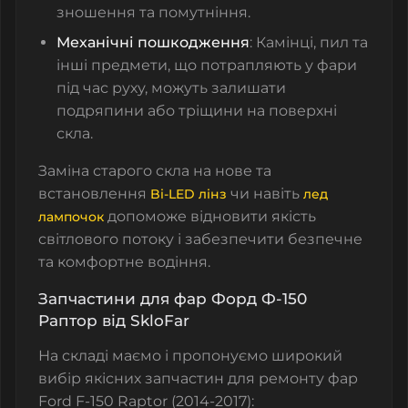
зношення та помутніння.
Механічні пошкодження
: Камінці, пил та
інші предмети, що потрапляють у фари
під час руху, можуть залишати
подряпини або тріщини на поверхні
скла.
Заміна старого скла на нове та
встановлення
чи навіть
Bi-LED лінз
лед
допоможе відновити якість
лампочок
світлового потоку і забезпечити безпечне
та комфортне водіння.
Запчастини для фар Форд Ф-150
Раптор від SkloFar
На складі маємо і пропонуємо широкий
вибір якісних запчастин для ремонту фар
Ford F-150 Raptor (2014-2017):