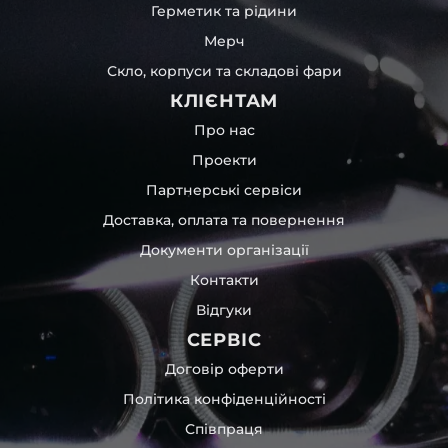
Герметик та рідини
Мерч
Скло, корпуси та складові фари
КЛІЄНТАМ
Про нас
Проекти
Партнерські сервіси
Доставка, оплата та повернення
Документи організації
Контакти
Відгуки
СЕРВІС
Договір оферти
Політика конфіденційності
Співпраця