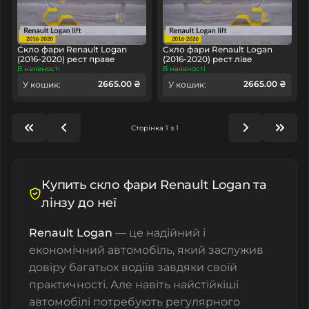
Скло фари Renault Logan
Скло фари Renault Logan
(2016-2020) рест праве
(2016-2020) рест ліве
В наявності
В наявності
2665.00 ₴
2665.00 ₴
У кошик:
У кошик:
Сторінка 1 з 1
Купить скло фари Renault Logan та
лінзу до неї
Renault Logan
— це надійний і
економічний автомобіль, який заслужив
довіру багатьох водіїв завдяки своїй
практичності. Але навіть найстійкіші
автомобілі потребують регулярного