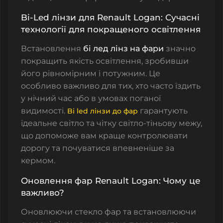
Bi-Led лінзи для Renault Logan: Сучасні
технології для покращеного освітлення
Встановлення
бі лед лінз на фари
значно
покращить якість освітлення, зробивши
його рівномірним і потужним. Це
особливо важливо для тих, хто часто їздить
у нічний час або в умовах поганої
видимості.
гарантують
Bi led лінзи до фар
ідеальне світло та чітку світло-тіньову межу
,
що допоможе вам краще контролювати
дорогу та почуватися впевненіше за
кермом.
Оновлення фар Renault Logan: Чому це
важливо?
Оновлюючи
стекло фар
та встановлюючи