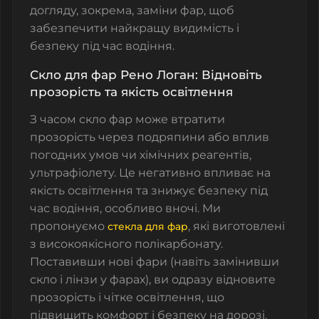
догляду, зокрема, заміни фар, щоб
забезпечити найкращу видимість і
безпеку під час водіння.
Скло для фар Рено Логан: Відновіть
прозорість та якість освітлення
З часом
скло фар
може втратити
прозорість через подряпини або вплив
погодних умов чи хімічних реагентів,
ультрафіолету. Це негативно впливає на
якість освітлення та знижує безпеку під
час водіння, особливо вночі. Ми
пропонуємо
, які виготовлені
стекла для фар
з високоякісного полікарбонату.
Поставивши нові фари (навіть замінивши
скло і лінзи у фарах), ви одразу відновите
прозорість і чітке освітлення, що
підвищить комфорт і безпеку на дорозі.