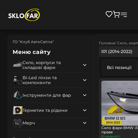
ГО "Клуб АвтоСвітла"
Головна
Скло, корп
Меню сайту
I01 (2014-2022)
Скло, корпуси та
складові фари
Всі позиції
Bi-Led лінзи та
компоненти
Інструменти для фар
Герметик та рідини
Мерч
Скло фари BMW i3 I
праве
В наявності