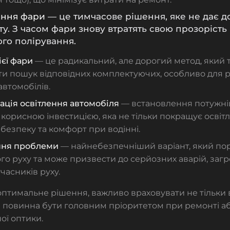
ання фари
— це тимчасове рішення, яке не дає д
ту. З часом фари знову втратять свою прозорість
го полірування.
ієї фари
— це радикальний, але дорогий метод, який
и пошук відповідних комплектуючих, особливо для рі
втомобілів.
ація освітлення автомобіля
— встановлення потужні
 корисною інвестицією, яка не тільки покращує освіт
безпеку та комфорт при водінні.
ння проблеми
— найнебезпечніший варіант, який по
о руху та може призвести до серйозних аварій, заг
учасників руху.
тимальне рішення, важливо враховувати не тільки ва
а повинна бути головним пріоритетом при ремонті аб
ої оптики.