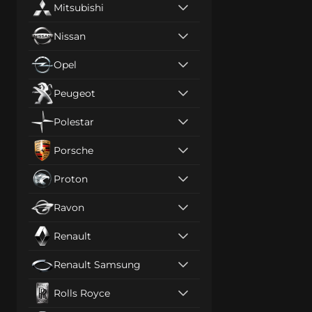
Mitsubishi
Nissan
Opel
Peugeot
Polestar
Porsche
Proton
Ravon
Renault
Renault Samsung
Rolls Royce