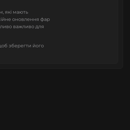
м, які мають
сійне оновлення фар
бливо важливо для
щоб зберегти його