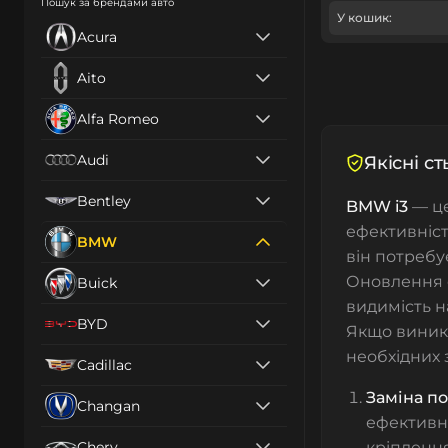
Пошук за брендами авто
У кошик:
Acura
Aito
Alfa Romeo
Audi
Якісні с
Bentley
BMW i3
— це
ефективніст
BMW
він потребу
Оновлення 
Buick
видимість на
BYD
Якщо виник
необхідних 
Cadillac
Заміна п
Changan
ефективни
Chery
кріплення