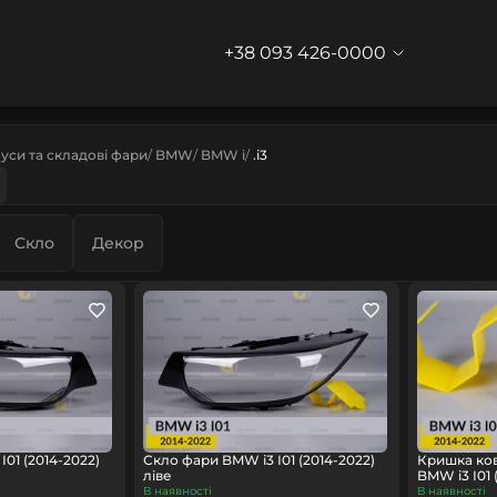
+38 093 426-0000
уси та складові фари
BMW
BMW i
.i3
Скло
Декор
01 (2014-2022)
Скло фари BMW i3 I01 (2014-2022)
Кришка ко
ліве
BMW i3 I01 
В наявності
В наявності