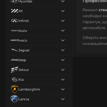
Професійн
Hyundai
Ремонт
сте
IM
необхідні і
Infiniti
гарантує, щ
автомобіля,
Isuzu
Оберіть вис
Iveco
інноваційни
Jaguar
Jeep
Jetour
Kia
Lamborghini
Lancia