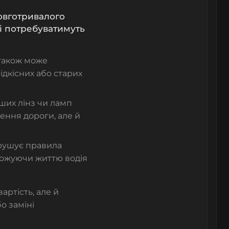
овготривалого
 і потребуватимуть
 також може
дкісних або старих
ших лінз чи ламп
лення дороги, але й
рушує правила
рожуючи життю водія
ртість, але й
о заміні