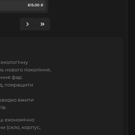
615.00 ₴
 екологічну
ь нового покоління,
ення фар.
д, покращити
швидко вжити
ів:
ьш економічно
и (скло, корпус,