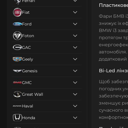
Ferrari
Пластикове
Fiat
Фари БМВ і3
знижує їх е
Ford
BMW i3 завд
Foton
протягом тр
енергоефект
GAC
автомобіля.
додатковий 
Geely
Bi-Led лін
Genesis
Щоб забезпе
GMC
погодних у
Great Wall
забезпечуют
зменшує риз
Haval
сучасного в
комфортною
Honda