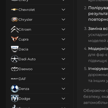
Полірув
Chevrolet
результа
повторно
Chrysler
Заміна вс
Citroen
ускладнит
Cupra
моделей а
Модерніз
Dacia
для фар є
Dadi Auto
підвищує 
Ігнорува
Daewoo
дорожньог
DAF
та інших 
Denza
Обираючи оп
безпеку, як
Dodge
автомобільн