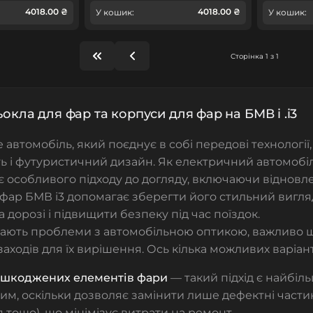
4018.00 ₴
4018.00 ₴
У кошик:
У кошик:
Сторінка 1 з 1
тьокла для фар та корпуси для фар на БМВ i .i3
 автомобіль, який поєднує в собі передові технології,
ь і футуристичний дизайн. Як електричний автомобіл
є особливого підходу до догляду, включаючи відновл
фар БМВ і3 допомагає зберегти його стильний вигля
 дорозі і підвищити безпеку під час поїздок.
ають проблеми з автомобільною оптикою, важливо 
заходів для їх вирішення. Ось кілька можливих варіант
ошкоджених елементів фари
— такий підхід є найбіл
м, оскільки дозволяє замінити лише дефектні частин
 тощо), що мінімізує витрати на ремонт.