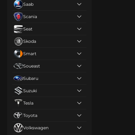
Saab
Scania
Seat
Skoda
Smart
Soueast
Subaru
Suzuki
Tesla
Toyota
Volkswagen