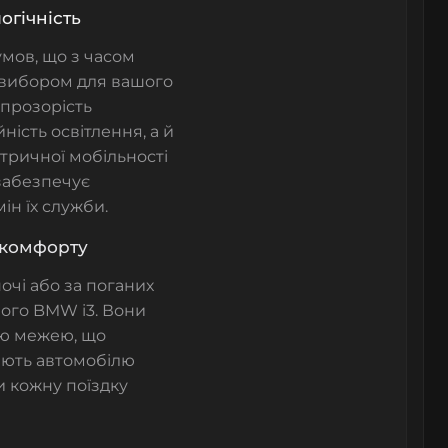
огічність
умов, що з часом
 вибором для вашого
 прозорість
ість освітлення, а й
тричної мобільності
 забезпечує
ін їх служби.
а комфорту
очі або за поганих
шого BMW i3. Вони
вою межею, що
ють автомобілю
и кожну поїздку