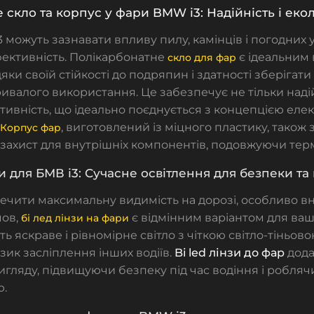
 скло та корпус у фари BMW i3: Надійність і екол
 можуть зазнавати впливу пилу, камінців і погодних 
фективність.
Полікарбонатне
є ідеальним
скло для фар
яки своїй стійкості до подряпин і здатності зберігати
ивалого використання. Це забезпечує не тільки надійн
ивність, що ідеально поєднується з концепцією елек
, виготовлений із міцного пластику, також
Корпус фар
захист для внутрішніх компонентів, подовжуючи терм
зи для БМВ і3: Сучасне освітлення для безпеки т
чити максимальну видимість на дорозі, особливо вн
мов,
є відмінним варіантом для ва
бі лед лінзи на фари
ь яскраве і рівномірне світло з чіткою світло-тіньо
ик засліплення інших водіїв.
Bi led лінзи до фар
дода
игляду, підвищуючи безпеку під час водіння і робляч
.