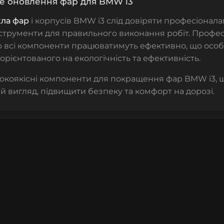
е оновлення фар для BMW i3
кла фар
і корпусів BMW i3 слід довіряти професіонала
нструменти для правильного виконання робіт. Профе
о всі компоненти працюватимуть ефективно, що осо
 орієнтованого на екологічність та ефективність.
окоякісні компоненти для покращення фар BMW i3, 
й вигляд, підвищити безпеку та комфорт на дорозі.