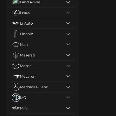
Land Rover
Lexus
Li Auto
Lincoln
Man
Maserati
Mazda
McLaren
Mercedes-Benz
MG
Mini