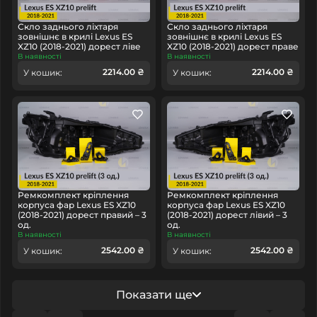
Скло заднього ліхтаря
Скло заднього ліхтаря
зовнішнє в крилі Lexus ES
зовнішнє в крилі Lexus ES
XZ10 (2018-2021) дорест ліве
XZ10 (2018-2021) дорест праве
В наявності
В наявності
2214.00 ₴
2214.00 ₴
У кошик:
У кошик:
Ремкомплект кріплення
Ремкомплект кріплення
корпуса фар Lexus ES XZ10
корпуса фар Lexus ES XZ10
(2018-2021) дорест правий – 3
(2018-2021) дорест лівий – 3
од.
од.
В наявності
В наявності
2542.00 ₴
2542.00 ₴
У кошик:
У кошик:
Показати ще