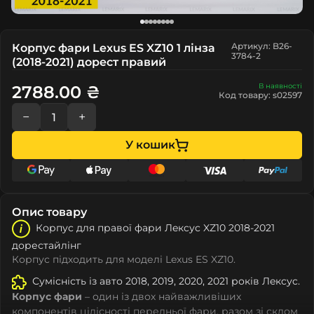
Артикул: B26-
Корпус фари Lexus ES XZ10 1 лінза
3784-2
(2018-2021) дорест правий
В наявності
2788.00 ₴
Код товару: s02597
−
+
У кошик
Опис товару
Корпус для правої фари Лeкcуc XZ10 2018-2021
дорестайлінг
Корпус підходить для моделі Lexus ES XZ10.
Сумісність із авто 2018, 2019, 2020, 2021 років Лeкcуc.
Корпус фари
– один із двох найважливіших
компонентів цілісності передньої фари, разом зі склом