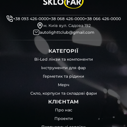
професійні інструменти для розбору фари
бутиловий герметик для збору фари
рідини для розбирання фари
+38 093 426-0000
+38 068 426-0000
+38 066 426-0000
і також для автомобілів
Scania
,
Porsche
,
GMC
та інших,
м. Київ вул. Садова 192
які будуть на 100 % сумісними із оригінальною фарою
autolighttclub@gmail.com
вашої моделі авто.
Фотографії скла і корпусів, розміщені на сайті –
КАТЕГОРІЇ
автентичні та унікальні. Зроблені за допомогою
професійного обладнання у нашому офісі та оптовому
Bi-Led лінзи та компоненти
складі в Києві. З метою захисту від недозволеного
Інструменти для фар
копіювання – на всіх фотографіях розміщений водяний
знак із нашим логотипом – для швидкої ідентифікації.
Герметик та рідини
Без письмового дозволу заборонено використовувати
Мерч
будь-які фотографії з нашого веб-сайту.
Можна придбати окремо як одне скло чи корпус,
Скло, корпуси та складові фари
так і пару чи комплект. Кожну одиницю товару наші
КЛІЄНТАМ
співробітники на складі ретельно перевіряють та
дбайливо запаковують спочатку у декілька шарів
Про нас
захисної стрейч-плівки, потім у додаткову плівку з
Проекти
повітрям – і все це повноцінно захищає скло фари під
час перевезення та цілком прибирає вірогідність
Партнерські сервіси