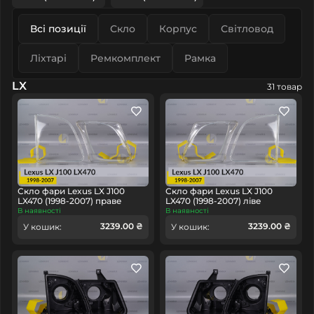
Всі позиції
Скло
Корпус
Світловод
Ліхтарі
Ремкомплект
Рамка
LX
31 товар
Скло фари Lexus LX J100
Скло фари Lexus LX J100
LX470 (1998-2007) праве
LX470 (1998-2007) ліве
В наявності
В наявності
3239.00 ₴
3239.00 ₴
У кошик:
У кошик: