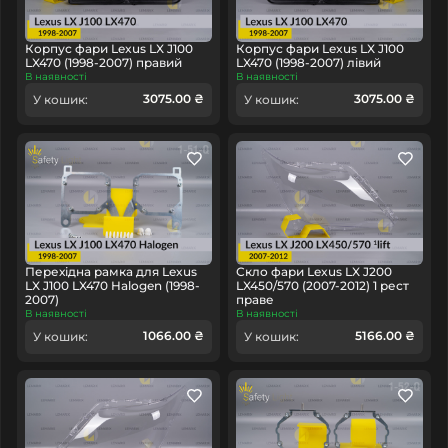
Корпус фари Lexus LX J100
Корпус фари Lexus LX J100
LX470 (1998-2007) правий
LX470 (1998-2007) лівий
В наявності
В наявності
3075.00 ₴
3075.00 ₴
У кошик:
У кошик:
Перехідна рамка для Lexus
Скло фари Lexus LX J200
LX J100 LX470 Halogen (1998-
LX450/570 (2007-2012) 1 рест
2007)
праве
В наявності
В наявності
1066.00 ₴
5166.00 ₴
У кошик:
У кошик: