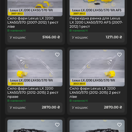
Скло фари Lexus LX J200
Перехідна рамка для Lexus
LX450/570 (2007-2012) 1 рест
LX J200 LX450/570 AFS (2007-
ліве
2012) 1 рест
В наявності
В наявності
5166.00 ₴
1271.00 ₴
У кошик:
У кошик:
Скло фари Lexus LX J200
Скло фари Lexus LX J200
LX450/570 (2012-2015) 2 рест
LX450/570 (2012-2015) 2 рест
праве
ліве
В наявності
В наявності
2870.00 ₴
2870.00 ₴
У кошик:
У кошик: