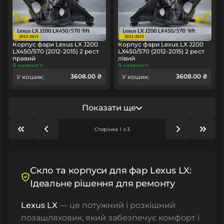
Корпус фари Lexus LX J200
Корпус фари Lexus LX J200
LX450/570 (2012-2015) 2 рест
LX450/570 (2012-2015) 2 рест
правий
лівий
В наявності
В наявності
3608.00 ₴
3608.00 ₴
У кошик:
У кошик:
Показати ще
Сторінка 1 з 3
Скло та корпуси для фар Lexus LX:
Ідеальне рішення для ремонту
Lexus LX
— це потужний і розкішний
позашляховик, який забезпечує комфорт і