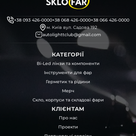
професійні інструменти для розбору фари
бутиловий герметик для збору фари
рідини для розбирання фари
+38 093 426-0000
+38 068 426-0000
+38 066 426-0000
і також для автомобілів
IM
,
FOREST
,
Ford
та інших, які
м. Київ вул. Садова 192
будуть на 100 % сумісними із оригінальною фарою
autolighttclub@gmail.com
вашої моделі авто.
Фотографії скла і корпусів, розміщені на сайті –
КАТЕГОРІЇ
автентичні та унікальні. Зроблені за допомогою
професійного обладнання у нашому офісі та оптовому
Bi-Led лінзи та компоненти
складі в Києві. З метою захисту від недозволеного
Інструменти для фар
копіювання – на всіх фотографіях розміщений водяний
знак із нашим логотипом – для швидкої ідентифікації.
Герметик та рідини
Без письмового дозволу заборонено використовувати
Мерч
будь-які фотографії з нашого веб-сайту.
Можна придбати окремо як одне скло чи корпус,
Скло, корпуси та складові фари
так і пару чи комплект. Кожну одиницю товару наші
КЛІЄНТАМ
співробітники на складі ретельно перевіряють та
дбайливо запаковують спочатку у декілька шарів
Про нас
захисної стрейч-плівки, потім у додаткову плівку з
Проекти
повітрям – і все це повноцінно захищає скло фари під
час перевезення та цілком прибирає вірогідність
Партнерські сервіси