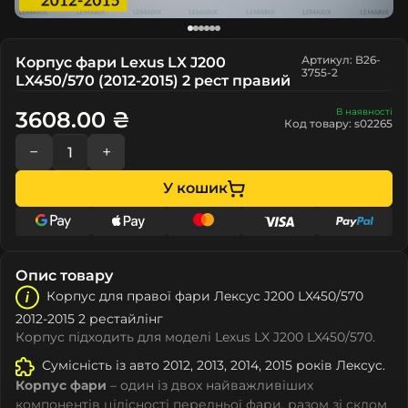
Артикул: B26-
Корпус фари Lexus LX J200
3755-2
LX450/570 (2012-2015) 2 рест правий
В наявності
3608.00 ₴
Код товару: s02265
−
+
У кошик
Опис товару
Корпус для правої фари Лeкcуc J200 LX450/570
2012-2015 2 рестайлінг
Корпус підходить для моделі Lexus LX J200 LX450/570.
Сумісність із авто 2012, 2013, 2014, 2015 років Лeкcуc.
Корпус фари
– один із двох найважливіших
компонентів цілісності передньої фари, разом зі склом