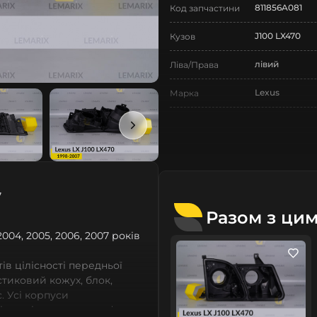
811856A081
Код запчастини
J100 LX470
Кузов
лівий
Ліва/Права
Lexus
Марка
LX
Модель
LX J100 LX470
Назва СтеклоФари
Корпус
Позначка
7
II покоління
Покоління
Разом з ци
1998-2007
 2004, 2005, 2006, 2007 років
Рік випуску
Нове
Стан
в цілісності передньої
астиковий кожух, блок,
Аналог
Тип запчастини
. Усі корпуси
зі оригінальних прес-форм,