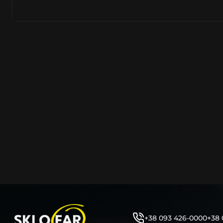
із дотриманням заводських параметрів – насамперед 
полімерів. Надходять від виробників цілком новими –
встановлювати на оригінальну автомобільну фару. На
надходить безпосередньо з заводів острівного та мат
Тайвань, PRC, оскільки саме там знаходяться до 90% 
сучасних компаній автомобілевиробників.
Виготовляється з нанесенням на нього заводського ма
позначень, таких як – Hella, Bosch, Valeo, AL, Automotive 
ZKW, Varroc тощо. Такий корпус нічим не відрізняється
насправді ж є якісно створеним аналогом або репліко
користувач не може знайти відмінності та їх відрізнити
таких маркувань або їх нанесення – аж ніяк не свідчить
неліквідність продукції.
Корпус фари об’єднує та утримує всі компоненти фар
порядку (рефлектор, лінза, джерела світла, лампочки, 
кріплення фари до кузова автомобіля та захист фари 
високої температури, бруду, вологи, води тощо. Являє
фари елементом, від цілісності якого залежить запоті
автомобільної фари. Оскільки тріщини на ньому, відла
отвори, зазори між герметиком тощо – всі ці фактори
+38 093 426-0000
+38 