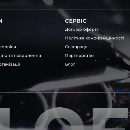
остійно, без володіння
пеціальні інструменти та
М
СЕРВІС
к, усе ж, для виконання
 та дати їм можливість
Договір оферти
ть подальшого запотівання
Політика конфіденційності
сервіси
Співпраця
ують автосервіси та
овити фару замінивши лише
лата та повернення
Партнерство
пропонуємо можливість
ганізації
Блог
чи ремонту. Разом із
ар головного світла для