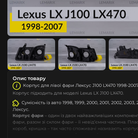
Опис товару
Корпус для лівої фари Лeкcуc J100 LX470 1998-200
Корпус підходить для моделі Lexus LX J100 LX470.
Сумісність із авто 1998, 1999, 2000, 2001, 2002, 2003,
Лeкcуc.
Корпус фари
– один із двох найважливіших компоненті
фари, разом зі склом фари – її невід’ємна частина. Пл
короб, кришка – так часто споживачі називають корпус
виготовляються з високоякісних видів пластику на ба