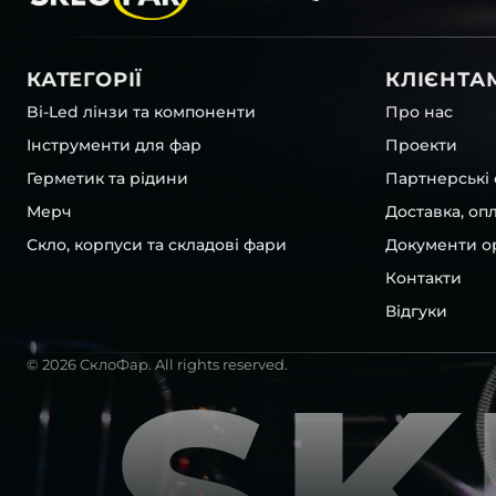
герметичність фари під час експлуатації.
Здійснити заміну корпусу у фарі цілком під силу й сам
професійними знаннями, але для цього знадобляться с
КАТЕГОРІЇ
КЛІЄНТА
матеріали, так само як і певні знання та терпіння. Одна
таких операцій, ми радимо звертатися до спеціалістів,
Bi-Led лінзи та компоненти
Про нас
професійно виконати ремонт та гарантувати відсутніс
Інструменти для фар
Проекти
фари.
Герметик та рідини
Партнерські 
Робити заміну повної фари одразу, як це часто пропон
автодилери – звичайна справа, але якщо можна відн
Мерч
Доставка, оп
один компонент, це насправді чудове рішення. Тому 
Скло, корпуси та складові фари
Документи ор
заощадити та придбати тільки те, що потребує заміни 
Контакти
можливістю замовити новий корпус оптики передніх ф
Lexus , у нас є можливість придбати:
Відгуки
скло фари головного світла
ремонтні комплекти для фар головного світла
© 2026 СклоФар. All rights reserved.
резинові захисні ущільнювачі
кришки корпусов фар
коректори
світлопровідна трубка
світловипромінювачі
відбивачі