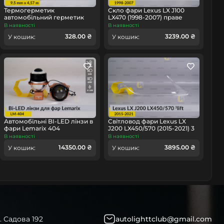
омобіль
Термогерметик
Скло фари Lexus LX J100
автомобільний герметик
LX470 (1998-2007) праве
для фар Orgavyl Оргавіл
В наявності
В наявності
бутиловий чорний
328.00 ₴
3239.00 ₴
У кошик:
У кошик:
Автомобільні BI-LED лінзи в
Світловод фари Lexus LX
фари Lemarix 404
J200 LX450/570 (2015-2021) 3
рест правий
В наявності
В наявності
14350.00 ₴
3895.00 ₴
У кошик:
У кошик:
. Садова 192
autolighttclub@gmail.com