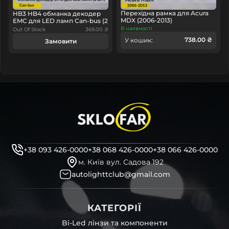
Перехідна рамка для Acura
HB3 HB4 обманка декодер
MDX (2006-2013)
EMC для LED ламп Can-bus (2
шт.)
В наявності
Out Of Stock
369.00 ₴
738.00 ₴
У кошик:
Замовити
+38 093 426-0000
+38 068 426-0000
+38 066 426-0000
м. Київ вул. Садова 192
autolighttclub@gmail.com
КАТЕГОРІЇ
Bi-Led лінзи та компоненти