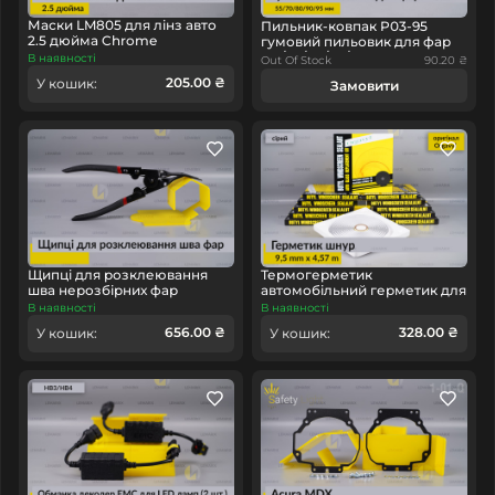
Маски LM805 для лінз авто
Пильник-ковпак P03-95
2.5 дюйма Chrome
гумовий пильовик для фар
(55/70/80/90/95 мм)
В наявності
Out Of Stock
90.20 ₴
205.00 ₴
У кошик:
Замовити
Щипці для розклеювання
Термогерметик
шва нерозбірних фар
автомобільний герметик для
фар Orgavyl Оргавіл
В наявності
В наявності
бутиловий сірий
656.00 ₴
328.00 ₴
У кошик:
У кошик: