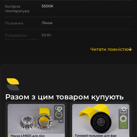
5500K
Колірна
температура
Лінзи
Позначка
59 Вт
Потужність
ближнього світла
Читати повністю
69 Вт
Потужність
дального світла
Lemarix
Розмір
Нове
Стан
Lemarix
Бренд
Разом з цим товаром купують