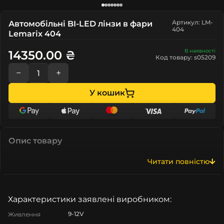
Артикул: LM-
Автомобільні BI-LED лінзи в фари
404
Lemarix 404
В наявності
14350.00 ₴
Код товару: s05209
−
+
У кошик
Опис товару
Читати повністю
Характеристики заявлені виробником:
9-12V
Живлення