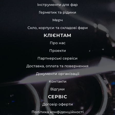
Інструменти для фар
Герметик та рідини
Мерч
Скло, корпуси та складові фари
КЛІЄНТАМ
Про нас
Проекти
Партнерські сервіси
Доставка, оплата та повернення
Документи організації
Контакти
Відгуки
СЕРВІС
Договір оферти
Політика конфіденційності