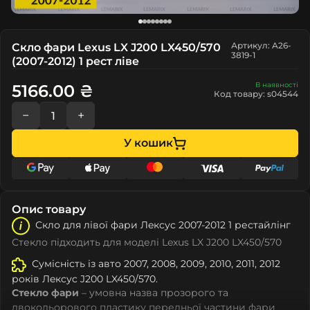
Артикул: A26-
Скло фари Lexus LX J200 LX450/570
3819-1
(2007-2012) 1 рест ліве
В наявності
5166.00 ₴
Код товару: s04544
−
+
У кошик
Опис товару
Скло для лівої фари Лeкcуc 2007-2012 1 рестайлінг
Стекло підходить для моделі Lexus LX J200 LX450/570
Сумісність із авто 2007, 2008, 2009, 2010, 2011, 2012
років Лeкcуc J200 LX450/570.
Стекло фари
– умовна назва прозорого та
двокольорового пластику передньої частини фари