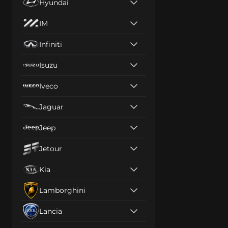
Hyundai
IM
Infiniti
Isuzu
Iveco
Jaguar
Jeep
Jetour
Kia
Lamborghini
Lancia