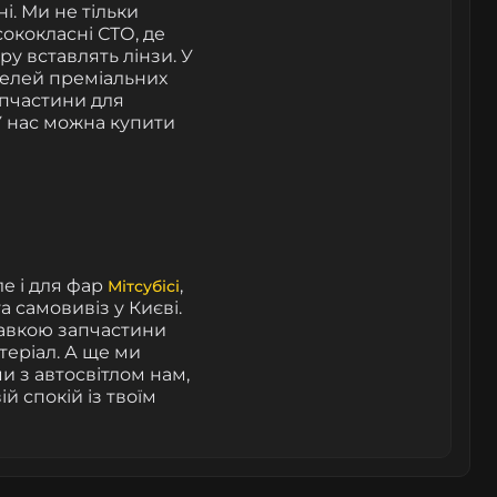
і. Ми не тільки
ококласні СТО, де
ру вставлять лінзи. У
делей преміальних
запчастини для
 У нас можна купити
ле і для фар
,
Мітсубісі
а самовивіз у Києві.
равкою запчастини
теріал. А ще ми
 з автосвітлом нам,
ій спокій із твоїм