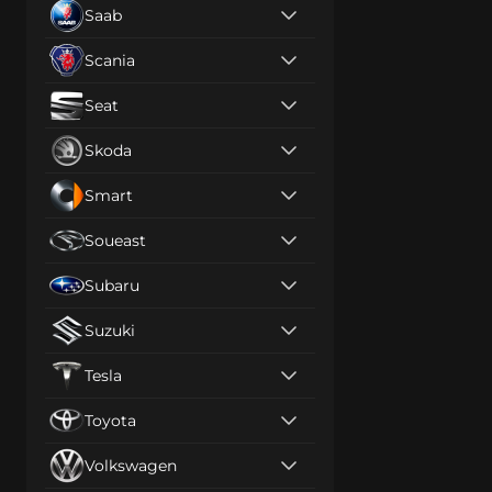
Saab
Scania
Seat
Skoda
Smart
Soueast
Subaru
Suzuki
Tesla
Toyota
Volkswagen