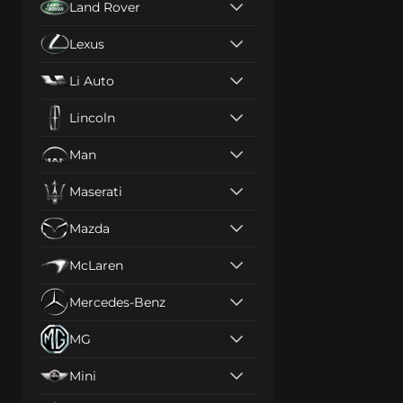
Land Rover
Lexus
Li Auto
Lincoln
Man
Maserati
Mazda
McLaren
Mercedes-Benz
MG
Mini