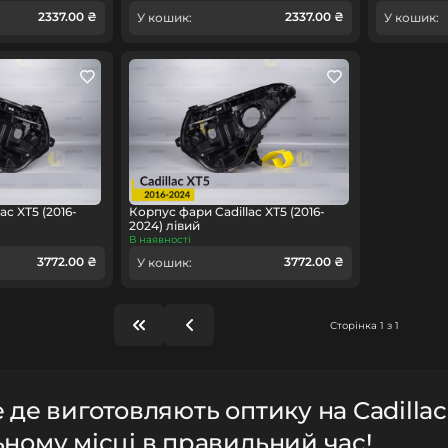
2337.00 ₴
2337.00 ₴
У кошик:
У кошик:
ac XT5 (2016-
Корпус фари Cadillac XT5 (2016-
2024) лівий
В наявності
3772.00 ₴
3772.00 ₴
У кошик:
Сторінка 1 з 1
 де виготовляють оптику на Cadillac
ному місці в правильний час!