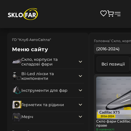
ГО "Клуб АвтоСвітла"
Головна
Скло, корп
Меню сайту
(2016-2024)
Скло, корпуси та
складові фари
Всі позиції
Bi-Led лінзи та
компоненти
Інструменти для фар
Герметик та рідини
Мерч
Скло фари Cadillac
праве
В наявності