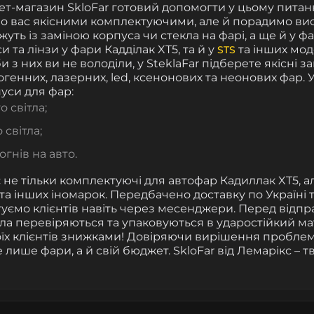
нет-магазин SkloFar готовий допомогти у цьому питанн
 вас якісними комплектуючими, але й порадимо вис
уть із заміною корпуса чи стекла на фарі, а ще й у фа
и та лінзи у фари Кадділак XT5, та й у
та інших мо
STS
и з них ви не володіли, у SteklaFar підберете якісні 
логенних, лазерних, led, ксенонових та неонових фар.
пуси для фар:
 світла;
 світла;
огнів на авто.
 не тільки комплектуючі для автофар Кадиллак XT5, а
та інших іномарок. Передбачено доставку по Україні т
уємо клієнтів навіть через месенджери. Перед відп
тла перевіряються та упаковуються в ударостійкий ма
їх клієнтів знижками! Довіряючи вирішення проблеми
 лише фари, а й свій бюджет. SkloFar від Лемарікс – тв