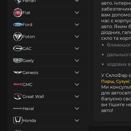
Ferrari
авто. Інтер
забезпечимо
Fiat
вам допомож
нас є корпус
Ford
авто. Яким б
діодних, га
Foton
скло та кор
ближнього
GAC
дальнього
Geely
ходових в
Genesis
У СклоФар є
,
Порш
Сузукі
GMC
Ми консульт
для автосві
Great Wall
балуємо сво
ви тішите не
Haval
авто!
Honda