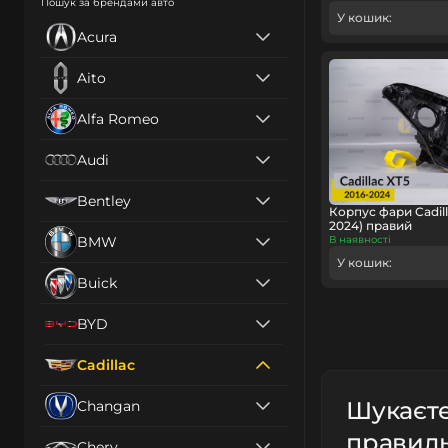
Пошук за брендами авто
У кошик:
Acura
Aito
Alfa Romeo
Audi
Bentley
Корпус фари Cadill
2024) правий
BMW
В наявності
У кошик:
Buick
BYD
Cadillac
Шукаєте
Changan
правиль
Chery