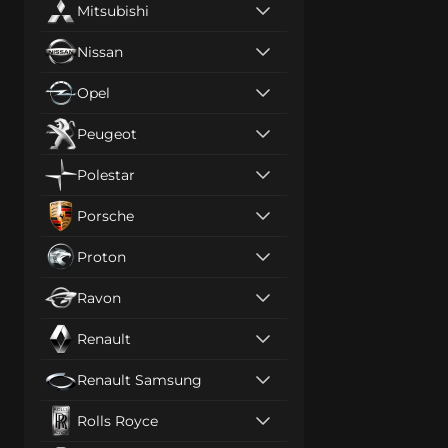
Mitsubishi
Nissan
Opel
Peugeot
Polestar
Porsche
Proton
Ravon
Renault
Renault Samsung
Rolls Royce