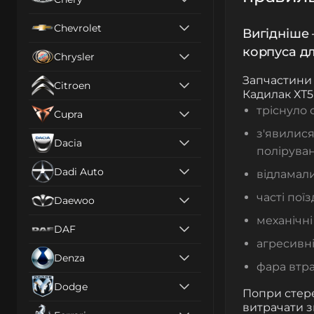
Chevrolet
Вигідніше 
корпуса д
Chrysler
Запчастини 
Citroen
Кадилак ХТ5
тріснуло 
Cupra
з'явилися
Dacia
полірува
Dadi Auto
відламали
часті пої
Daewoo
механічн
DAF
агресивні
Denza
фара втра
Dodge
Попри стере
витрачати з