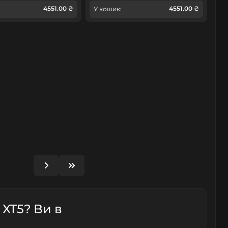
4551.00 ₴
4551.00 ₴
У кошик:
 XT5? Ви в