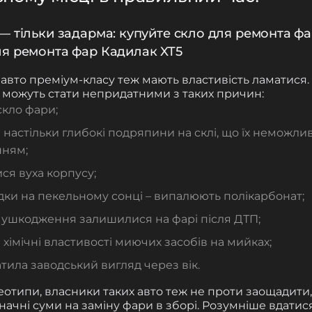
— тільки задарма: купуйте скло для ремонта фа
ля ремонта фар Кадилак XT5
авто преміум-класу теж мають властивість ламатися.
 можуть стати непридатними з таких причин:
скло фари;
 настільки глибокі подряпини на склі, що їх неможли
нням;
ся вуха корпусу;
здки на пекельному сонці – випалюють полікарбонат;
і ушкодження залишилися на фарі після ДТП;
 хімічні властивості миючих засобів на мийках;
тила заводський вигляд через вік.
отипи, власники таких авто теж не проти заощадити
начні суми на заміну фари в зборі. Розумніше вдати