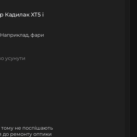
р Кадилак XT5 і
 Наприклад, фари
во усунути
, тому не поспішають
ся до ремонту оптики