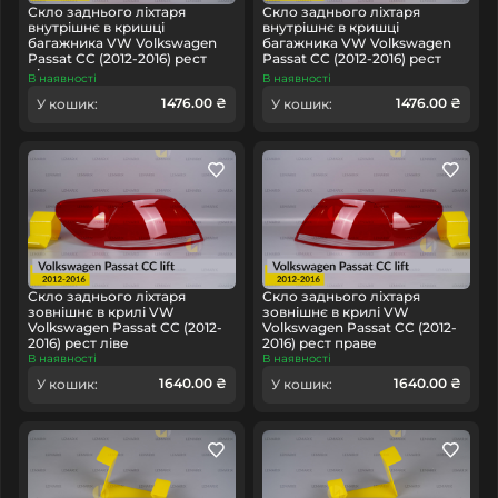
Скло заднього ліхтаря
Скло заднього ліхтаря
внутрішнє в кришці
внутрішнє в кришці
багажника VW Volkswagen
багажника VW Volkswagen
Passat CC (2012-2016) рест
Passat CC (2012-2016) рест
ліве
праве
В наявності
В наявності
1476.00 ₴
1476.00 ₴
У кошик:
У кошик:
Скло заднього ліхтаря
Скло заднього ліхтаря
зовнішнє в крилі VW
зовнішнє в крилі VW
Volkswagen Passat CC (2012-
Volkswagen Passat CC (2012-
2016) рест ліве
2016) рест праве
В наявності
В наявності
1640.00 ₴
1640.00 ₴
У кошик:
У кошик: