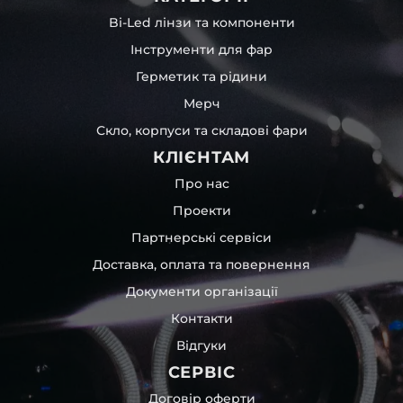
Bi-Led лінзи та компоненти
Інструменти для фар
Герметик та рідини
Мерч
Скло, корпуси та складові фари
КЛІЄНТАМ
Про нас
Проекти
Партнерські сервіси
Доставка, оплата та повернення
Документи організації
Контакти
Відгуки
СЕРВІС
Договір оферти