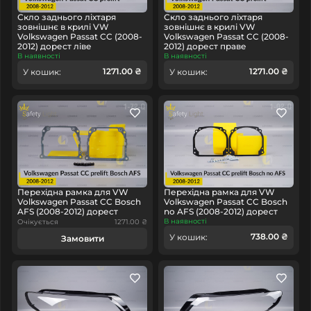
Скло заднього ліхтаря
Скло заднього ліхтаря
зовнішнє в крилі VW
зовнішнє в крилі VW
Volkswagen Passat CC (2008-
Volkswagen Passat CC (2008-
2012) дорест ліве
2012) дорест праве
В наявності
В наявності
1271.00 ₴
1271.00 ₴
У кошик:
У кошик:
Перехідна рамка для VW
Перехідна рамка для VW
Volkswagen Passat CC Bosch
Volkswagen Passat CC Bosch
AFS (2008-2012) дорест
no AFS (2008-2012) дорест
В наявності
Очікується
1271.00 ₴
738.00 ₴
У кошик:
Замовити