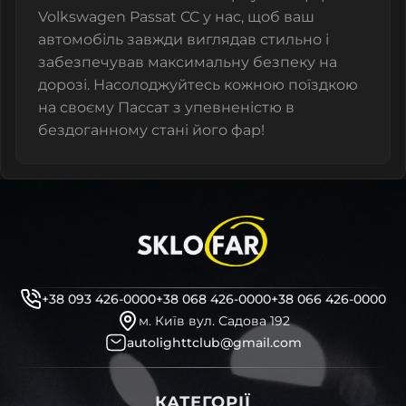
Volkswagen Passat CC у нас, щоб ваш
автомобіль завжди виглядав стильно і
забезпечував максимальну безпеку на
дорозі. Насолоджуйтесь кожною поїздкою
на своєму Пассат з упевненістю в
бездоганному стані його фар!
+38 093 426-0000
+38 068 426-0000
+38 066 426-0000
м. Київ вул. Садова 192
autolighttclub@gmail.com
КАТЕГОРІЇ